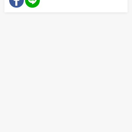
👷
👷‍♀
🦺