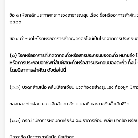
ข้อ ๓ ให้ยกเลิกประกาศกระทรวงสาธารณสุข เรื่อง ชื่อหรืออาการสำค
๒๕๖๓
ข้อ ๔ กำหนดให้โรคหรืออาการสำคัญดังต่อไปนี้เป็นโรคจากการประกอบ
(๑) โรคหรืออาการที่เกิดจากตะกั่วหรือสารประกอบของตะกั่ว หมายถึง
หรือการประกอบอาชีพที่สัมผัสตะกั่วหรือสารประกอบของตะกั่ว ทั้งนี้
โดยมีอาการสำคัญ ดังต่อไปนี้
(๑.๑) ปวดกล้ามเนื้อ คลื่นไส้อาเจียน ปวดท้องอย่างรุนแรง ท้องผูก มีภ
ของหลอดไตฝอย ความคิดสับสน ชัก หมดสติ และอาจถึงขั้นเสียชีวิต
(๑.๒) กรณีที่มีอาการผิดปกติเรื้อรัง จะมีอาการอ่อนเพลีย ปวดข้อ หรือป
มีภาวะซีด มีอาการชาข้อมือ ข้อเท้าตก