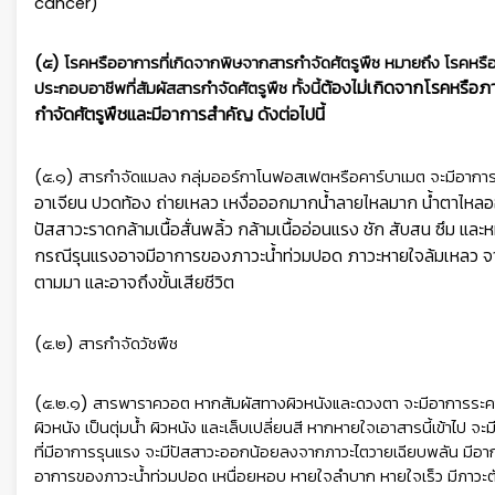
cancer)
(๕) โรคหรืออาการที่เกิดจากพิษจากสารกำจัดศัตรูพืช หมายถึง โรคหรือ
ต้องไม่เกิดจากโรคหรือภ
ประกอบอาชีพที่สัมผัสสารกำจัดศัตรูพืช ทั้งนี้
กำจัดศัตรูพืชและมีอาการสำคัญ ดังต่อไปนี้
(๕.๑) สารกำจัดแมลง กลุ่มออร์กาโนฟอสเฟตหรือคาร์บาเมต จะมีอากา
อาเจียน ปวดท้อง ถ่ายเหลว เหงื่อออกมาก
น้ำลายไหลมาก น้ำตาไหลออ
ปัสสาวะราด
กล้ามเนื้อสั่นพลิ้ว กล้ามเนื้ออ่อนแรง ชัก สับสน ซึม
กรณีรุนแรงอาจมีอาการของภาวะน้ำท่วมปอด ภาวะหายใจล้มเหลว
จ
ตามมา และอาจถึงขั้นเสียชีวิต
(๕.๒) สารกำจัดวัชพืช
(๕.๒.๑) สารพาราควอต หากสัมผัสทางผิวหนังและดวงตา จะมีอาการระคาย
ผิวหนัง เป็นตุ่มน้ำ ผิวหนัง และเล็บเปลี่ยนสี หากหายใจเอาสารนี้เข้าไป
ที่มีอาการรุนแรง จะมีปัสสาวะออกน้อยลงจากภาวะไตวายเฉียบพลัน มี
อาการของภาวะน้ำท่วมปอด เหนื่อยหอบ หายใจลำบาก หายใจเร็ว มีภาวะตัวเ