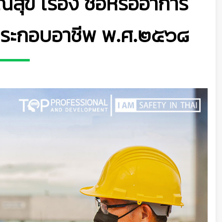
ข เรื่อง ชื่อหรืออาการ
ระกอบอาชีพ พ.ศ.๒๕๖๘