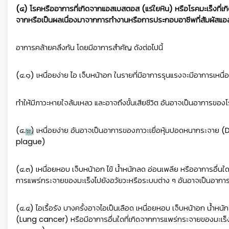
(๔) โรคหรืออาการที่เกิดจากแอสเบสตอส (แร่ใยหิน) หรือโรคมะเร็งที่เก
จากหรือเป็นผลเนื่องมาจากการทำงานหรือการประกอบอาชีพที่สัมผัสแอสเบส
อาการคล้ายคลึงกัน โดยมีอาการสำคัญ ดังต่อไปนี้
(๔.๑) เหนื่อยง่าย ไอ เจ็บหน้าอก ในรายที่มีอาการรุนแรงจะมีอาการเหนื่
ทำให้มีภาวะหายใจล้มเหลว และอาจถึงขั้นเสียชีวิต อันอาจเป็นอาการ
(๔.๒) เหนื่อยง่าย อันอาจเป็นอาการของภาวะเยื่อหุ้มปอดหนากระจาย (D
plague)
(๔.๓) เหนื่อยหอบ เจ็บหน้าอก ไข้ น้ำหนักลด อ่อนเพลีย หรืออาการอื่นใด
การแพร่กระจายของมะเร็งไปยังอวัยวะหรือระบบต่าง ๆ อันอาจเป็นอา
(๔.๔) ไอเรื้อรัง บางครั้งอาจไอเป็นเลือด เหนื่อยหอบ เจ็บหน้าอก น้ำหนั
(Lung cancer) หรือมีอาการอื่นใดที่เกิดจากการแพร่กระจายของมะเร