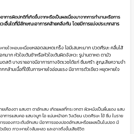
อาการผิดปกติที่เกิดขึ้นจากหรือเป็นผลเนื่องมาจากการทำงานหรือการ
าวะอื่นใดที่มีลักษณะอาการคล้ายคลึงกัน โดยมีการแบ่งประเภทสาร
หลอดลมหดเกร็ง ไอมีเสมหะมาก ปวดศีรษะ คลื่นไส้
รหายใจหอบเหนื่อย
กมาก หัวใจเต้นช้าหรือหัวใจเต้นผิดจังหวะ รูม่านตาหด ตามัว
 และหมดสติ บางรายอาจมีอาการทางจิตเวช
ได้แก่ ซึมเศร้า สูญเสียความจำ
ากกล้ามเนื้อที่ใช้ในการหายใจอ่อนแรง มีอาการตัวเขียว หยุดหายใจ
เคืองตา แสบตา ตาอักเสบ เกิดแผลที่กระจกตา ผิวหนังเป็นผื่นแดง แสบ
 จะมีอาการแสบคอ แสบจมูก ไอ แน่นหน้าอก วิงเวียน ปวดศีรษะ ไข้ ซึม ในราย
อาการของภาวะตับอักเสบ มีอาการของปอดอักเสบหรือแผลเป็นในปอด มี
ขียว ภาวะหายใจล้มเหลว และอาจถึงขั้นเสียชีวิต