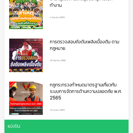
ทำงาน
4 มิถุนายน 2565
การตรวจสอบถังดับเพลิงเบื้องต้น ตาม
กฎหมาย
24 มิถุนายน 2566
กฎกระทรวงกำหนดมาตรฐานเกี่ยวกับ
ระบบการจัดการด้านความปลอดภัย พ.ศ.
2565
12 เมษายน 2565
👷
👷‍♀
🦺
แบ่งปัน