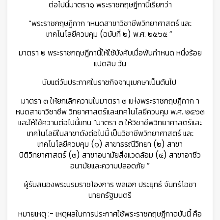
ต่อไปนี้มาตรา๑ พระราชกฤษฎีกานี้เรียกว่า
“พระราชกฤษฎีกาก าหนดสาขาวิชาชีพวิทยาศาสตร์ และ
เทคโนโลยีควบคุม (ฉบับที่ ๒) พ.ศ. ๒๕๖๕ ”
มาตรา ๒ พระราชกฤษฎีกานี้ให้ใช้บังคับเมื่อพ้นกำหนด หนึ่งร้อย
แปดสิบ วัน
นับแต่วันประกาศในราชกิจจานุเบกษาเป็นต้นไป
มาตรา ๓ ให้ยกเลิกความในมาตรา ๓ แห่งพระราชกฤษฎีกาก า
หนดสาขาวิชาชีพ วิทยาศาสตร์และเทคโนโลยีควบคุม พ.ศ. ๒๕๖๓
และให้ใช้ความต่อไปนี้แทน “มาตรา ๓ ให้วิชาชีพวิทยาศาสตร์และ
เทคโนโลยีในสาขาดังต่อไปนี้ เป็นวิชาชีพวิทยาศาสตร์ และ
เทคโนโลยีควบคุม (๑) สาขาธรณีวิทยา (๒) สาขา
นิติวิทยาศาสตร์ (๓) สาขาอนามัยสิ่งแวดล้อม (๔) สาขาอาชีว
อนามัยและความปลอดภัย ”
ผู้รับสนองพระบรมราชโองการ พลเอก ประยุทธ์ จันทร์โอชา
นายกรัฐมนตรี
หมายเหตุ :- เหตุผลในการประกาศใช้พระราชกฤษฎีกาฉบับนี้ คือ