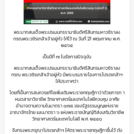
พระบาทสมเด็จพระปรเมนทรรามาธิบดีศรีสินทรมหาวชิราลง
กรณพระวชิรเกล้าเจ้าอยู่หัว ให้ไว้ ณ วันที่ 21 พฤษภาคม พ.ศ.
๒๕๖๕
เป็นปีที่ ๗ ในรัชกาลปัจจุบัน
พระบาทสมเด็จพระปรเมนทรรามาธิบดีศรีสินทรมหาวชิราลง
กรณ พระวชิรเกล้าเจ้าอยู่หัว มีพระบรมราชโองการโปรดเกล้าฯ
ให้ประกาศว่า
โดยที่เป็นการสมควรแก้ไขเพิ่มเติมพระราชกฤษฎีกาว่าด้วยการก า
หนดสาขาวิชาชีพ วิทยาศาสตร์และเทคโนโลยีควบคุม อาศัย
อำนาจตามความในมาตรา ๑๗๕ ของรัฐธรรมนูญแห่งราช
อาณาจักรไทย และมาตรา ๖ แห่งพระราชบัญญัติส่งเสริมวิชาชีพ
วิทยาศาสตร์และเทคโนโลยี พ.ศ. ๒๕๕๑
จึงทรงพระกรุณาโปรดเกล้าฯ ให้ตราพระราชกฤษฎีกาขึ้นไว้ ดัง