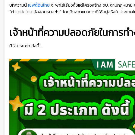
บทความนี้
เซฟตี้อินไทย
จะพาไล่เรียงตั้งแต่โครงสร้าง จป. ตามกฎหมา
“ตำแหน่งไหน ต้องอบรมอะไร” โดยอิงจากแนวทางที่ใช้อยู่จริงในประเทศ
เจ้าหน้าที่ความปลอดภัยในการท
มี 2 ประเภท ดังนี้ ...
👷
👷‍♀
🦺