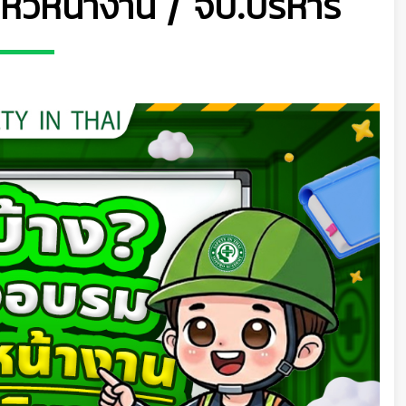
.หัวหน้างาน / จป.บริหาร