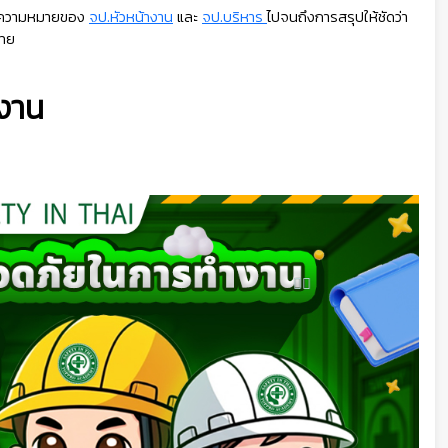
ย ความหมายของ
จป.หัวหน้างาน
และ
จป.บริหาร
ไปจนถึงการสรุปให้ชัดว่า
ไทย
ำงาน