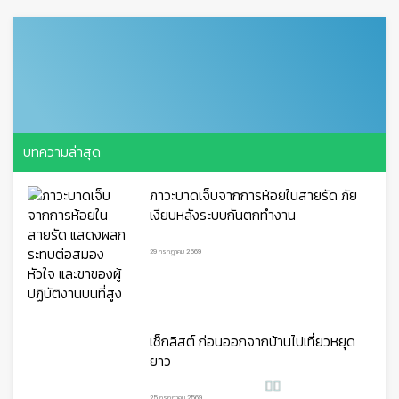
บทความล่าสุด
ภาวะบาดเจ็บจากการห้อยในสายรัด ภัย
เงียบหลังระบบกันตกทำงาน
29 กรกฎาคม 2569
เช็กลิสต์ ก่อนออกจากบ้านไปเที่ยวหยุด
ยาว
25 กรกฎาคม 2569