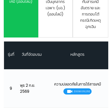
เคมี (ออนไลน์)
เป็นบุคลากร
กับสารเคมี
เฉพาะ (บฉ.)
อันตราย และ
(ออนไลน์)
การตอบโต้
กรณีเกิดเหตุ
ฉุกเฉิน
รุ่นที่
วันที่จัดอบรม
หลักสูตร
ความปลอดภัยในการใช้สารเคมี
พุธ 2 ก.ย.
9
2569