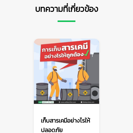
บทความที่เกี่ยวข้อง
อย่างไรให้
ประกาศคณะกรรมการ
กฎก
พลังงานนิวเคลียร์เพื่อ
มาต