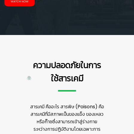
WATCH NOW
👷‍♀
ความปลอดภัยในการ
ใช้สารเคมี
สารเคมี คืออะไร สารพิษ (Poisons) คือ
สารเคมีที่มีสภาพเป็นของแข็ง ของเหลว
หรือก๊าซซึ่งสามารถเข้าสู่ร่างกาย
ระหว่างการปฏิบัติงานโดยเฉพาะการ