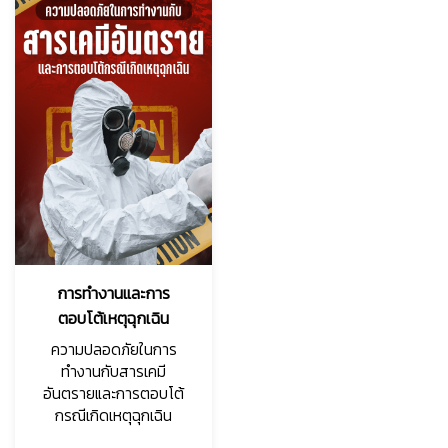
การทำงานและการ
ตอบโต้เหตุฉุกเฉิน
ความปลอดภัยในการ
ทำงานกับสารเคมี
อันตรายและการตอบโต้
กรณีเกิดเหตุฉุกเฉิน