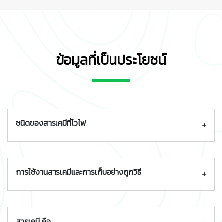
ข้อมูลที่เป็นประโยชน์
ชนิดของสารเคมีที่ไวไฟ
การใช้งานสารเคมีและการเก็บอย่างถูกวิธี
สารเคมี คือ