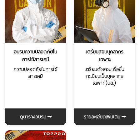
อบรมความปลอดภัยใน
เตรียมสอบบุคลากร
การใช้สารเคมี
เฉพาะ
ความปลอดภัยในการใช้
เตรียมตัวสอบเพื่อขึ้น
สารเคมี
ทะเบียนเป็นบุคลากร
เฉพาะ (บฉ.)
🦺
ดูตารางอบรม
รายละเอียดเพิ่มเติม