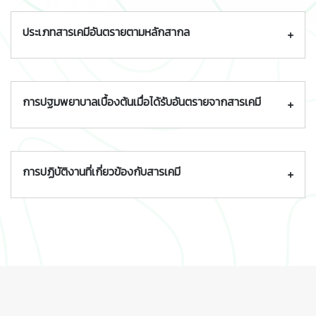
ประเภทสารเคมีอันตรายตามหลักสากล
👷
การปฐมพยาบาลเบื้องต้นเมื่อได้รับอันตรายจากสารเคมี
การปฏิบัติงานที่เกี่ยวข้องกับสารเคมี