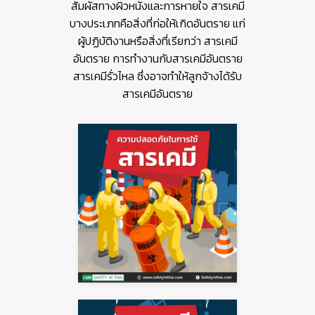
สัมผัสทางผิวหนังและการหายใจ สารเคมี
บางประเภทคือสิ่งที่ก่อให้เกิดอันตราย แก่
ผู้ปฏิบัติงานหรือสิ่งที่เรียกว่า สารเคมี
อันตราย การทำงานกับสารเคมีอันตราย
สารเคมีรั่วไหล ซึ่งอาจทำให้ลูกจ้างได้รับ
สารเคมีอันตราย