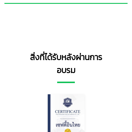
สิ่งที่ได้รับหลังผ่านการ
อบรม