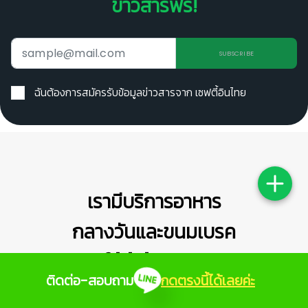
ข่าวสารฟรี!
SUBSCRIBE
ฉันต้องการสมัครรับข้อมูลข่าวสารจาก เซฟตี้อินไทย
เรามีบริการอาหาร
กลางวันและขนมเบรค
ให้ผู้เข้าอบรม
ติดต่อ-สอบถาม
กดตรงนี้ได้เลยค่ะ
เฉพาะผู้ที่เข้ารับการ