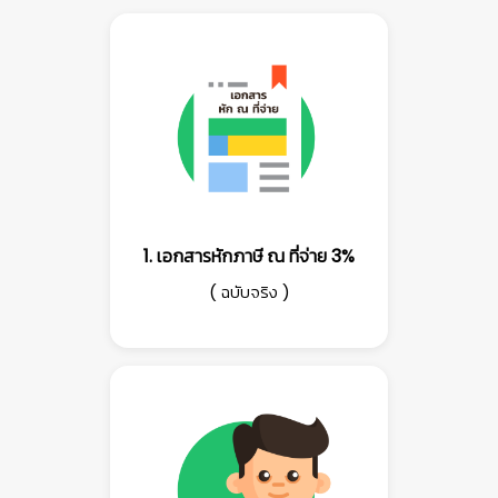
1. เอกสารหักภาษี ณ ที่จ่าย 3%
( ฉบับจริง )