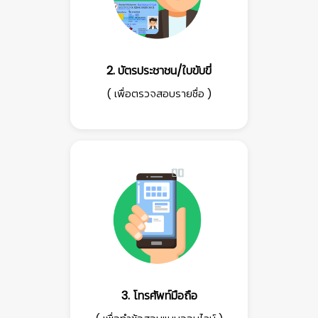
👷
👷‍♀
🦺
2. บัตรประชาชน/ใบขับขี่
( เพื่อตรวจสอบรายชื่อ )
3. โทรศัพท์มือถือ