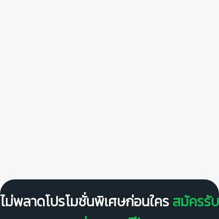
ไม่พลาดโปรโมชั่นพิเศษก่อนใคร
สมัครรับ