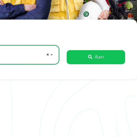
×
ค้นหา