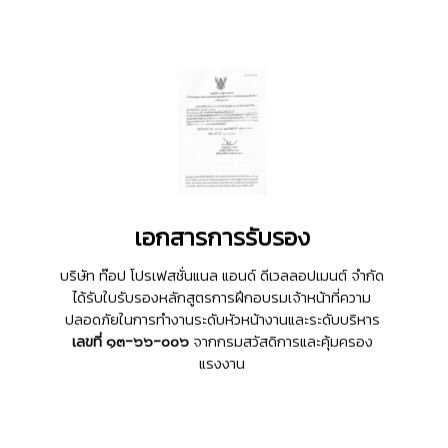
เอกสารการรับรอง
บริษัท ท๊อป โปรเฟสชั่นแนล แอนด์ ดีเวลลอปเมนต์ จํากัด
ได้รับใบรับรองหลักสูตรการฝึกอบรมเจ้าหน้าที่ความ
ปลอดภัยในการทำงานระดับหัวหน้างานและระดับบริหาร
เลขที่ ๑๓-๖๖-๐๐๖
จากกรมสวัสดิการและคุ้มครอง
แรงงาน