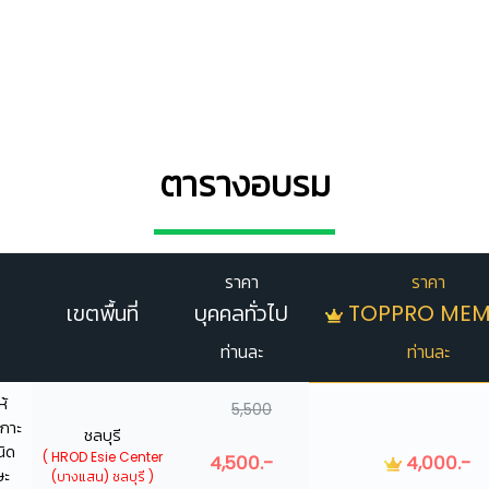
ตารางอบรม
ราคา
ราคา
เขตพื้นที่
บุคคลทั่วไป
TOPPRO MEM
ท่านละ
ท่านละ
ห้
5,500
เกาะ
ชลบุรี
นิด
( HROD Esie Center
4,500.-
4,000.-
ษะ
(บางแสน) ชลบุรี )