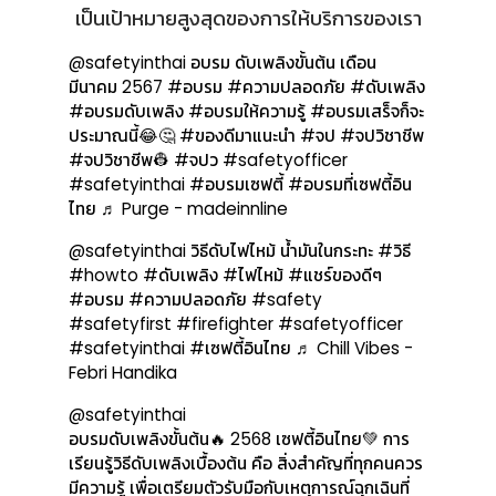
เป็นเป้าหมายสูงสุดของการให้บริการของเรา
@safetyinthai
อบรม ดับเพลิงขั้นต้น เดือน
มีนาคม 2567
#อบรม
#ความปลอดภัย
#ดับเพลิง
#อบรมดับเพลิง
#อบรมให้ความรู้
#อบรมเสร็จก็จะ
ประมาณนี้😂🤔
#ของดีมาแนะนํา
#จป
#จปวิชาชีพ
#จปวิชาชีพ👷
#จปว
#safetyofficer
#safetyinthai
#อบรมเซฟตี้
#อบรมที่เซฟตี้อิน
ไทย
♬ Purge - madeinnline
@safetyinthai
วิธีดับไฟไหม้ น้ำมันในกระทะ
#วิธี
#howto
#ดับเพลิง
#ไฟไหม้
#แชร์ของดีๆ
#อบรม
#ความปลอดภัย
#safety
#safetyfirst
#firefighter
#safetyofficer
#safetyinthai
#เซฟตี้อินไทย
♬ Chill Vibes -
Febri Handika
@safetyinthai
อบรมดับเพลิงขั้นต้น🔥 2568 เซฟตี้อินไทย💚 การ
เรียนรู้วิธีดับเพลิงเบื้องต้น คือ สิ่งสำคัญที่ทุกคนควร
มีความรู้ เพื่อเตรียมตัวรับมือกับเหตุการณ์ฉุกเฉินที่