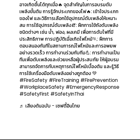
อาจเกิดขึ้นได้ทุกเมื่อ🔥 จุดสำคัญในการอบรมดับ
เพลิงขั้นต้น การรู้จักประเภทของไฟ🔥: เข้าใจประเภท
ของไฟ และวิธีการเลือกใช้อุปกรณ์ดับเพลิงให้เหมาะ
สม การใช้อุปกรณ์ดับเพลิง🧯: ฝึกการใช้ถังดับเพลิง
ชนิดต่างๆ เช่น น้ำ, ฟอง, ผงเคมี เพื่อการดับไฟที่มี
ประสิทธิภาพ การปฏิบัติเมื่อเกิดไฟไหม้🏃: ฝึกการ
ตอบสนองทันทีในสถานการณ์ไฟไหม้และการอพยพ
อย่างรวดเร็ว การทำงานร่วมกับทีม💪: การทำงานเป็น
ทีมเพื่อดับเพลิงและช่วยเหลือผู้ประสบภัย ให้ผู้อบรม
สามารถจัดการกับเหตุการณ์ไฟไหม้เบื้องต้น และรู้วิธี
การใช้เครื่องมือดับเพลิงอย่างถูกต้อง 💚
#FireSafety #FireTraining #FirePrevention
#WorkplaceSafety #EmergencyResponse
#SafetyFirst #SafetyInThai
♬ เสียงต้นฉบับ - เซฟตี้อินไทย