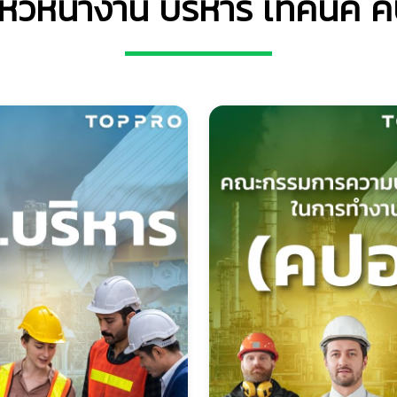
ัวหน้างาน บริหาร เทคนิค คป