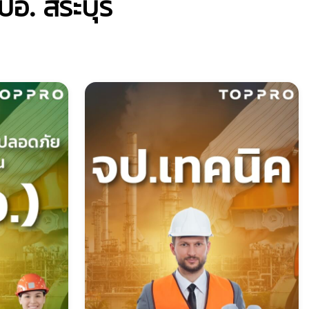
อ. สระบุรี