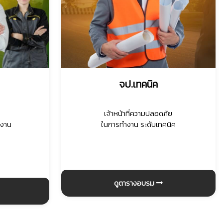
🦺
จป.เทคนิค
เจ้าหน้าที่ความปลอดภัย
ำงาน
ในการทำงาน ระดับเทคนิค
ดูตารางอบรม