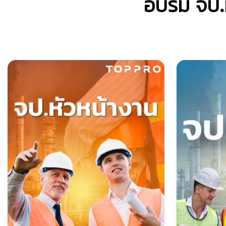
อบรม จป.ห