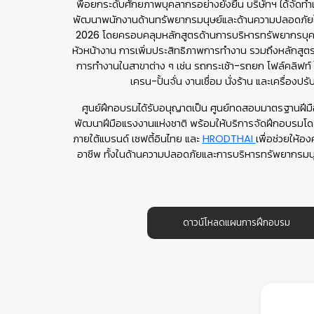
พื่อยกระดับศักยภาพบุคลากรอย่างยั่งยืน บริษัทฯ ได้จั
พัฒนาพนักงานด้านทรัพยากรมนุษย์และด้านความปลอดภัย
2026 โดยครอบคลุมหลักสูตรด้านการบริหารทรัพยากรบุ
หัวหน้างาน การเพิ่มประสิทธิภาพการทำงาน รวมถึงหลักสู
การทำงานในสาขาต่าง ๆ เช่น รถกระเช้า-รถยก โฟล์คลิฟท์ 
เครน-ปั้นจั่น งานเชื่อม นั่งร้าน และเครื่องป
ศูนย์ฝึกอบรมได้รับอนุญาตเป็น ศูนย์ทดสอบมาตรฐานฝี
พัฒนาฝีมือแรงงานแห่งชาติ พร้อมให้บริการจัดฝึกอบรมโดย
ภายใต้แบรนด์ เซฟตี้อินไทย และ
HRODTHAI
เพื่อช่วยให้อง
อาชีพ ทั้งในด้านความปลอดภัยและการบริหารทรัพยากรมน
ดาวน์โหลดแผนการฝึกอบรม