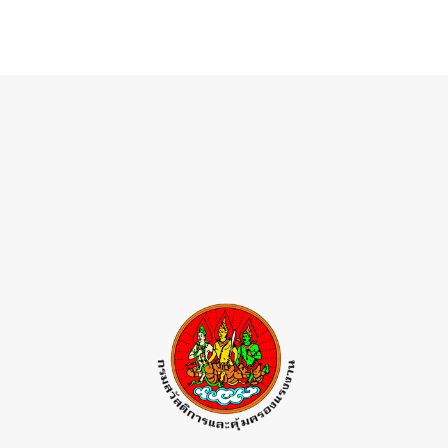
👷
👷‍♀
🦺