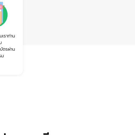
บเราท่าน
ับ
บัตรผ่าน
รม