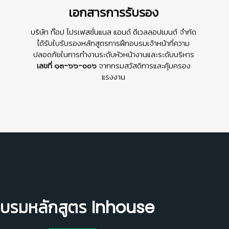
เอกสารการรับรอง
🦺
บริษัท ท๊อป โปรเฟสชั่นแนล แอนด์ ดีเวลลอปเมนต์ จํากัด
ได้รับใบรับรองหลักสูตรการฝึกอบรมเจ้าหน้าที่ความ
ปลอดภัยในการทำงานระดับหัวหน้างานและระดับบริหาร
เลขที่ ๑๓-๖๖-๐๐๖
จากกรมสวัสดิการและคุ้มครอง
แรงงาน
บรมหลักสูตร Inhouse