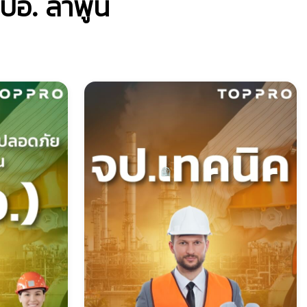
ปอ. ลำพูน