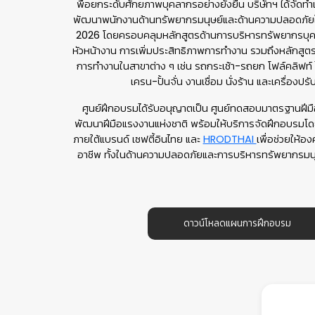
พื่อยกระดับศักยภาพบุคลากรอย่างยั่งยืน บริษัทฯ ได้จั
พัฒนาพนักงานด้านทรัพยากรมนุษย์และด้านความปลอดภัย
2026 โดยครอบคลุมหลักสูตรด้านการบริหารทรัพยากรบุ
หัวหน้างาน การเพิ่มประสิทธิภาพการทำงาน รวมถึงหลักสู
การทำงานในสาขาต่าง ๆ เช่น รถกระเช้า-รถยก โฟล์คลิฟท์ 
เครน-ปั้นจั่น งานเชื่อม นั่งร้าน และเครื่องป
ศูนย์ฝึกอบรมได้รับอนุญาตเป็น ศูนย์ทดสอบมาตรฐานฝี
พัฒนาฝีมือแรงงานแห่งชาติ พร้อมให้บริการจัดฝึกอบรมโดย
ภายใต้แบรนด์ เซฟตี้อินไทย และ
HRODTHAI
เพื่อช่วยให้อง
อาชีพ ทั้งในด้านความปลอดภัยและการบริหารทรัพยากรมน
ดาวน์โหลดแผนการฝึกอบรม