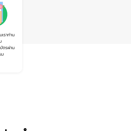
บเราท่าน
ับ
บัตรผ่าน
รม