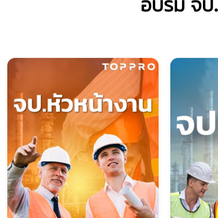
อบรม จป.