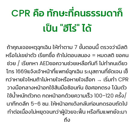
CPR คือ ทักษะที่คนธรรมดาก็
เป็น "ฮีโร่" ได้
ถ้าคุณเจอเหตุฉุกเฉิน ให้ทำตาม 7 ขั้นตอนนี้ ตรวจว่ามีสติ
หรือไม่เขย่าตัว เรียกชื่อ ถ้าไม่ตอบสนอง = หมดสติ ขอคน
ช่วย / เรียกหา AEDขอความช่วยเหลือทันที ไม่ทำคนเดียว
โทร 1669แจ้งเจ้าหน้าที่แพทย์ฉุกเฉิน ระบุสถานที่ชัดเจน เช็
กว่าหายใจไหมถ้าไม่หายใจหรือหายใจเฮือก → เริ่มทำ CPR
วางมือกลางหน้าอกใช้ส้นมือซ้อนกัน ข้อศอกตรง โน้มตัว
ใช้น้ำหนักตัวกด กดหน้าอกด้วยความเร็ว 100–120 ครั้ง/
นาทีกดลึก 5–6 ซม. ให้หน้าอกเด้งกลับก่อนกดรอบถัดไป
ทำต่อเนื่องไม่หยุดจนกว่าผู้ป่วยจะฟื้น หรือทีมแพทย์จะมา
ถึง