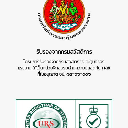
รับรองจากกรมสวัสดิการ
ได้รับการรับรองจากกรมสวัสดิการและคุ้มครอง
แรงงาน ให้เป็นหน่วยฝึกอบรมด้านความปลอดภัยฯ
เลข
ที่ใบอนุญาต จป. ๑๓-๖๖-๐๐๖