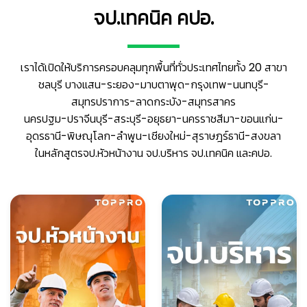
จป.เทคนิค คปอ.
เราได้เปิดให้บริการครอบคลุมทุกพื้นที่ทั่วประเทศไทยทั้ง 20 สาขา
ชลบุรี บางแสน-ระยอง-มาบตาพุด-กรุงเทพ-นนทบุรี-
สมุทรปราการ-ลาดกระบัง-สมุทรสาคร
นครปฐม-ปราจีนบุรี-สระบุรี-อยุธยา-นครราชสีมา-ขอนแก่น-
อุดรธานี-พิษณุโลก-ลำพูน-เชียงใหม่-สุราษฎร์ธานี-สงขลา
ในหลักสูตรจป.หัวหน้างาน จป.บริหาร จป.เทคนิค และคปอ.