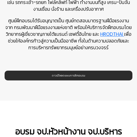
เช่น รถกระเช้า-รถยก โฟล์คลิฟท์ ไฟฟ้า ทำงานบนที่สูง เครน-ปั้นจั่น
งานเชื่อม นั่งร้าน และเครื่องปรับอากาศ
ศูนย์ฝึกอบรมได้รับอนุญาตเป็น ศูนย์ทดสอบมาตรฐานฝีมือแรงงาน
จาก กรมพัฒนาฝีมือแรงงานแห่งชาติ พร้อมให้บริการจัดฝึกอบรมโดย
วิทยากรผู้เชี่ยวชาญภายใต้แบรนด์ เซฟตี้อินไทย และ
HRODTHAI
เพื่อ
ช่วยให้องค์กรก้าวสู่ความเป็นมืออาชีพ ทั้งในด้านความปลอดภัยและ
การบริหารทรัพยากรมนุษย์อย่างครบวงจรร์
ดาวน์โหลดแผนการฝึกอบรม
อบรม จป.หัวหน้างาน จป.บริหาร