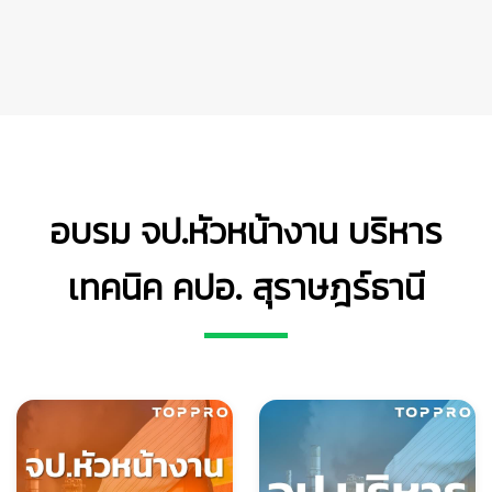
อบรม จป.หัวหน้างาน บริหาร
เทคนิค คปอ. สุราษฎร์ธานี