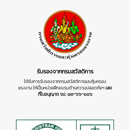
รับรองจากกรมสวัสดิการ
ได้รับการรับรองจากกรมสวัสดิการและคุ้มครอง
แรงงาน ให้เป็นหน่วยฝึกอบรมด้านความปลอดภัยฯ
เลข
ที่ใบอนุญาต จป. ๑๓-๖๖-๐๐๖