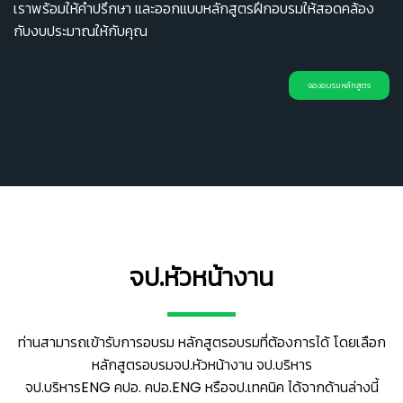
เราพร้อมให้คำปรึกษา และออกแบบหลักสูตรฝึกอบรมให้สอดคล้อง
กับงบประมาณให้กับคุณ
จองอบรมหลักสูตร
จป.หัวหน้างาน
ท่านสามารถเข้ารับการอบรม หลักสูตรอบรมที่ต้องการได้ โดยเลือก
หลักสูตรอบรมจป.หัวหน้างาน จป.บริหาร
จป.บริหารENG คปอ. คปอ.ENG หรือจป.เทคนิค ได้จากด้านล่างนี้