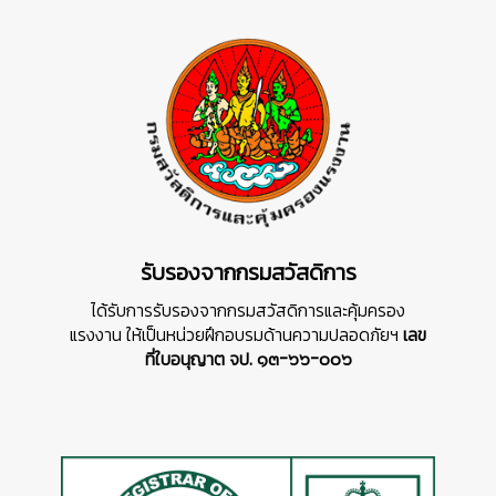
รับรองจากกรมสวัสดิการ
ได้รับการรับรองจากกรมสวัสดิการและคุ้มครอง
แรงงาน ให้เป็นหน่วยฝึกอบรมด้านความปลอดภัยฯ
เลข
ที่ใบอนุญาต จป. ๑๓-๖๖-๐๐๖