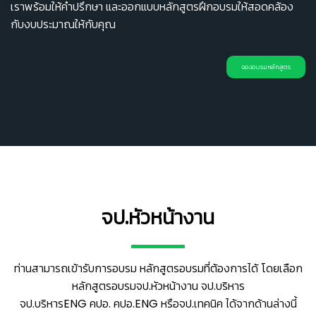
เราพร้อมให้คำปรึกษา และออกแบบหลักสูตรฝึกอบรมให้สอดคล้อง
กับงบประมาณให้กับคุณ
จองอบรมหลักสูตร
จป.หัวหน้างาน
ท่านสามารถเข้ารับการอบรม หลักสูตรอบรมที่ต้องการได้ โดยเลือก
หลักสูตรอบรมจป.หัวหน้างาน จป.บริหาร
จป.บริหารENG คปอ. คปอ.ENG หรือจป.เทคนิค ได้จากด้านล่างนี้