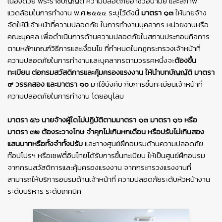
เนื่องด้วย พระราชบัญญัติ ความปลอดภัยอาชีวอนามัย และสภาพ
แวดล้อมในการทํางาน พ.ศ.๒๕๕๔ ระบุไว้ดังนี้
มาตรา ๑๓
ให้นายจ้าง
จัดให้มีเจ้าหน้าที่ความปลอดภัย ในการทํางานบุคลากร หน่วยงานหรือ
คณะบุคคล เพื่อดําเนินการด้านความปลอดภัยในสถานประกอบกิจการ
ตามหลักเกณฑ์วิธีการและเงื่อนไข ที่กําหนดในกฎกระทรวงเจ้าหน้าที่
ความปลอดภัยในการทํางานและบุคลากรตามวรรคหนึ่งจะ
ต้องขึ้น
ทะเบียน ต่อกรมสวัสดิการและคุ้มครองแรงงาน ให้นําบทบัญญัติ มาตรา
๙ วรรคสอง และมาตรา ๑๐
มาใช้บังคับ กับการขึ้นทะเบียนเจ้าหน้าที่
ความปลอดภัยในการทํางาน โดยอนุโลม
มาตรา ๕๖ นายจ้างผู้ใดไม่ปฏิบัติตามมาตรา ๑๓ มาตรา ๑๖ หรือ
มาตรา ๓๒ ต้องระวางโทษ จําคุกไม่เกินหกเดือน หรือปรับไม่เกินสอง
แสนบาทหรือทั้งจําทั้งปรับ
และทางศูนย์ฝึกอบรมด้านความปลอดภัย
ท๊อปโปรฯ หรือเซฟตี้อินไทยได้รับการขึ้นทะเบียน ให้เป็นศูนย์ฝึกอบรม
จากกรมสวัสดิการและคุ้มครองแรงงาน จากกระทรวงแรงงานที่
สามารถให้บริการอบรมด้านเจ้าหน้าที่ ความปลอดภัยระดับหัวหน้างาน
ระดับบริหาร ระดับเทคนิค