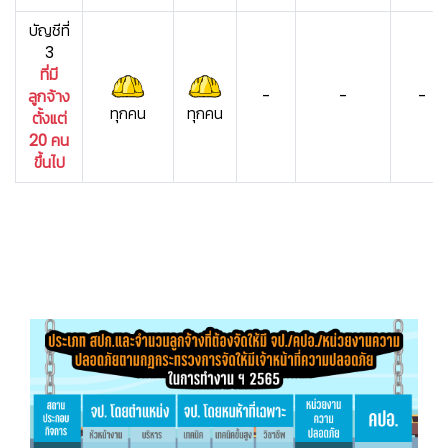
บัญชีที่
3
ที่มี
ลูกจ้าง
-
-
-
ทุกคน
ทุกคน
ตั้งแต่
20 คน
ขึ้นไป
👷‍♀