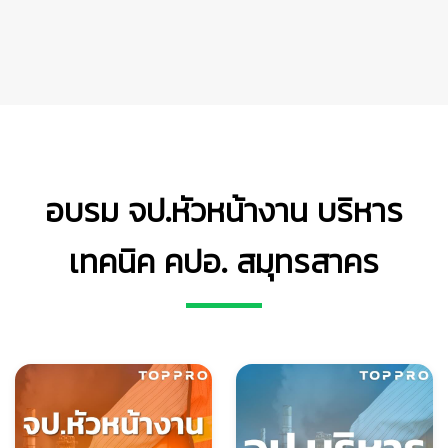
อบรม จป.หัวหน้างาน บริหาร
เทคนิค คปอ. สมุทรสาคร