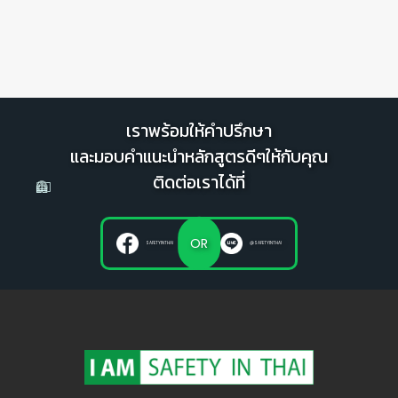
เราพร้อมให้คำปรึกษา
และมอบคำแนะนำหลักสูตรดีๆให้กับคุณ
ติดต่อเราได้ที่
OR
SAFETYINTHAI
@SAFETYINTHAI
👷
👷‍♀
🦺