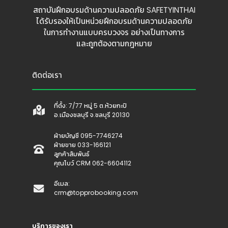
สถาบันฝึกอบรมด้านความปลอดภัย SAFETYINTHAI
ได้รับรองให้เป็นหน่วยฝึกอบรมด้านความปลอดภัย
ในการทำงานแบบครบวงจร อย่างเป็นทางการ
และถูกต้องตามกฎหมาย
ติดต่อเรา
ที่ตั้ง: 7/77 หมู่ 5 ต.ห้วยกะปิ
อ.เมืองชลบุรี จ.ชลบุรี 20130
ฝ่ายบัญชี 095-7746274
ฝ่ายขาย 033-166121
ลูกค้าสัมพันธ์
คุณโบว์ CRM 062-6604112
อีเมล:
crm@topprobooking.com
บริการของเรา