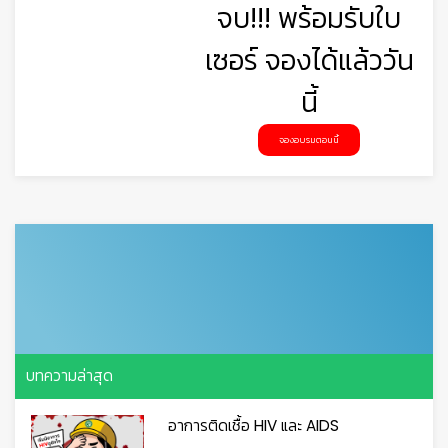
จบ!!! พร้อมรับใบ
👷‍♀
เซอร์ จองได้แล้ววัน
นี้
จองอบรมตอนนี้
บทความล่าสุด
อาการติดเชื้อ HIV และ AIDS