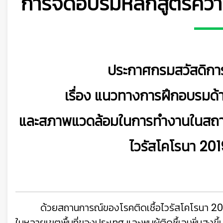
การจัดอบรมหลักสูตรควา
ประกาศกรมสวัสดิกา
เรื่อง แนวทางการฝึกอบรมด
และสภาพแวดล้อมในการทำงาน
ในสถา
ไวรัสโคโรนา 20
👷
👷‍♀
🦺
ด้วยสถานการณ์ของโรคติดเชื้อไวรัสโคโรนา 2
ในหลายเขตพื้นที่ของประเทศ และพบผู้ติดชื้เอเพิ่มสูงข