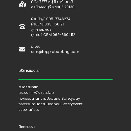
ที่ตั้ง: 7/77 หมู่ 5 ต.ห้วยกะปิ
อ.เมืองชลบุรี จ.ชลบุรี 20130
ฝ่ายบัญชี 095-7746274
ฝ่ายขาย 033-166121
ลูกค้าสัมพันธ์
คุณโบว์ CRM 062-6604112
อีเมล:
crm@topprobooking.com
บริการของเรา
สมัครสมาชิก
ตรวจสภาพสิ่งแวดล้อม
กิจกรรมด้านความปลอดภัย Safetyday
กิจกรรมด้านความปลอดภัย Safetyevent
ร่วมงานกับเรา
ติดตามเรา