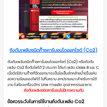
ถังดับเพลิงชนิดก๊าซคาร์บอนไดออกไซด์ (Co2)
ถังดับเพลิงชนิดก๊าซคาร์บอนไดออกไซด์ (Co2) หรือถังดับ
เพลิง Co2 ซึ่งดับไฟได้ 2 ประเภท ได้แก่ เพลิง class B และ C
เมื่อฉีดใช้งานก๊าซที่ฉีดออกมาจะเป็นไอเย็นจัดคล้ายน้ำแข็งแห้ง
ลดความร้อนของไฟได้ ไม่ทิ้งคราบ สกปรกเหมาะสำหรับการใช้
งาน ในห้องเครื่องจักร Line การผลิต อุตสาหกรรมอาหาร
ถังดับเพลิงชนิดคาร์บอนไม่มีเกจความดัน
ข้อควรระวังในการใช้งานถังดับเพลิง Co2