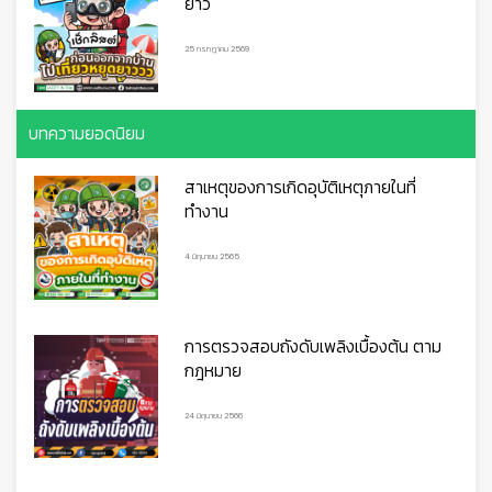
ยาว
25 กรกฎาคม 2569
บทความยอดนิยม
สาเหตุของการเกิดอุบัติเหตุภายในที่
ทำงาน
👷
👷‍♀
🦺
4 มิถุนายน 2565
การตรวจสอบถังดับเพลิงเบื้องต้น ตาม
กฎหมาย
24 มิถุนายน 2566