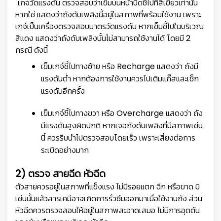
เกจ์วัดแรงดัน ตรวจสอบว่าเข็มบนหน้าปัดชี้ไปที่สีเขียวเท่านั้น
หากใช่ แสดงว่าถังดับเพลิงนี้อยู่ในสภาพที่พร้อมใช้งาน เพราะ
เกจ์เป็นเครื่องตรวจสอบมาตรวัดแรงดัน หากเข็มชี้ไปในบริเวณ
สีแดง แสดงว่าถังดับเพลิงนั้นไม่สามารถใช้งานได้ โดยมี 2
กรณี ดังนี้
เข็มเกจ์ชี้ไปทางซ้าย หรือ Recharge แสดงว่า ถังมี
แรงดันต่ำ หากต้องการใช้งานควรไปเติมแก๊สและเช็ก
แรงดันอีกครั้ง
เข็มเกจ์ชี้ไปทางขวา หรือ Overcharge แสดงว่า ถัง
มีแรงดันสูงผิดปกติ หากเจอถังดับเพลิงที่มีสภาพเช่น
นี้ ควรรีบนำไปตรวจสอบโดยเร็ว เพราะเสี่ยงต่อการ
ระเบิดอย่างมาก
2) ตรวจ สายฉีด หัวฉีด
ตัวสายควรอยู่ในสภาพที่แข็งแรง ไม่มีรอยแตก ฉีก หรือขาด มิ
เช่นนั้นแล้วสารเคมีอาจเกิดการรั่วซึมออกมาเมื่อใช้งานถัง ส่วน
หัวฉีดควรตรวจสอบให้อยู่ในสภาพสะอาดเสมอ ไม่มีการอุดตัน