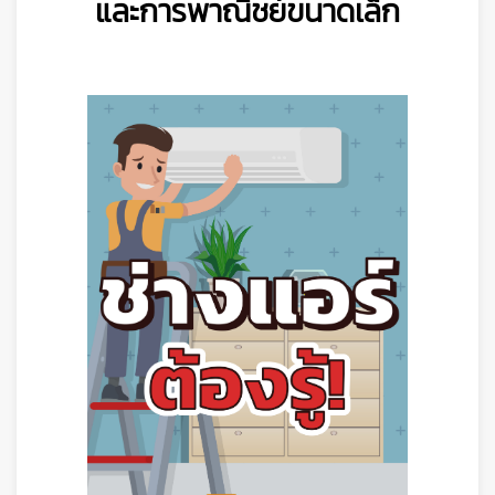
และการพาณิชย์ขนาดเล็ก
👷
👷‍♀
🦺