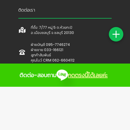
ติดต่อเรา
ที่ตั้ง: 7/77 หมู่ 5 ต.ห้วยกะปิ
อ.เมืองชลบุรี จ.ชลบุรี 20130
ฝ่ายบัญชี 095-7746274
ฝ่ายขาย 033-166121
ลูกค้าสัมพันธ์
คุณโบว์ CRM 062-6604112
อีเมล:
ติดต่อ-สอบถาม
กดตรงนี้ได้เลยค่ะ
crm@topprobooking.com
บริการของเรา
สมัครสมาชิก
ตรวจสภาพสิ่งแวดล้อม
กิจกรรมด้านความปลอดภัย Safetyday
กิจกรรมด้านความปลอดภัย Safetyevent