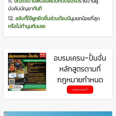
11.
ขณะใช้งานพบสิ่งผิดปกติ
ต้องรีบ
รายงานผู้
บังคับบัญชา
ทันที
12.
สลิงที่ใช้ผูกยึดชิ้นส่วนต้องมี
มุมยกน้อยที่สุด
หรือไม่ทำมุมกันเลย
🦺
อบรมเครน-ปั้นจั่น
หลักสูตรตามที่
กฎหมายกำหนด
จองอบรมตอนนี้