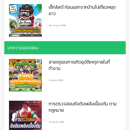
เช็กลิสต์ ก่อนออกจากบ้านไปเที่ยวหยุด
👷
👷‍♀
🦺
ยาว
25 กรกฎาคม 2569
บทความยอดนิยม
สาเหตุของการเกิดอุบัติเหตุภายในที่
ทำงาน
4 มิถุนายน 2565
การตรวจสอบถังดับเพลิงเบื้องต้น ตาม
กฎหมาย
24 มิถุนายน 2566