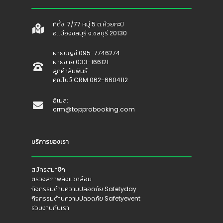
ที่ตั้ง: 7/77 หมู่ 5 ต.ห้วยกะปิ
อ.เมืองชลบุรี จ.ชลบุรี 20130
ฝ่ายบัญชี 095-7746274
ฝ่ายขาย 033-166121
ลูกค้าสัมพันธ์
คุณโบว์ CRM 062-6604112
อีเมล:
crm@topprobooking.com
บริการของเรา
สมัครสมาชิก
ตรวจสภาพสิ่งแวดล้อม
กิจกรรมด้านความปลอดภัย Safetyday
กิจกรรมด้านความปลอดภัย Safetyevent
ร่วมงานกับเรา