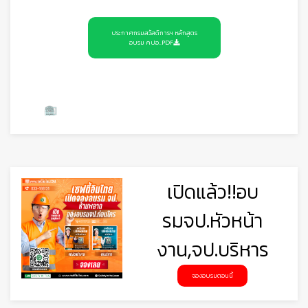
ประกาศกรมสวัสดิการฯ หลักสูตร
อบรม คปอ..PDF
เปิดแล้ว!!อบ
รมจป.หัวหน้า
งาน,จป.บริหาร
🦺
จองอบรมตอนนี้