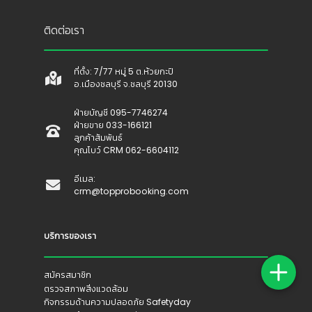
ติดต่อเรา
ที่ตั้ง: 7/77 หมู่ 5 ต.ห้วยกะปิ
อ.เมืองชลบุรี จ.ชลบุรี 20130
ฝ่ายบัญชี 095-7746274
ฝ่ายขาย 033-166121
ลูกค้าสัมพันธ์
คุณโบว์ CRM 062-6604112
อีเมล:
crm@topprobooking.com
บริการของเรา
สมัครสมาชิก
ตรวจสภาพสิ่งแวดล้อม
กิจกรรมด้านความปลอดภัย Safetyday