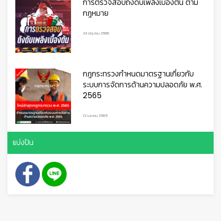
การตรวจสอบถังดับเพลิงเบื้องต้น ตาม
กฎหมาย
24 มิถุนายน 2566
กฎกระทรวงกำหนดมาตรฐานเกี่ยวกับ
ระบบการจัดการด้านความปลอดภัย พ.ศ.
2565
👷
👷‍♀
🦺
12 เมษายน 2565
แบ่งปัน