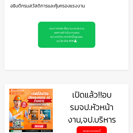
อธิบดีกรมสวัสดิการและคุ้มครองแรงงาน
ประกาศกสร เรื่อง แบบรายงาน
ผลการดำเนินงานของ
จป.เทคนิค,เทคนิคขั้นสูงและ
จป.วิชาชีพ.PDF
เปิดแล้ว!!อบ
รมจป.หัวหน้า
งาน,จป.บริหาร
จองอบรมตอนนี้