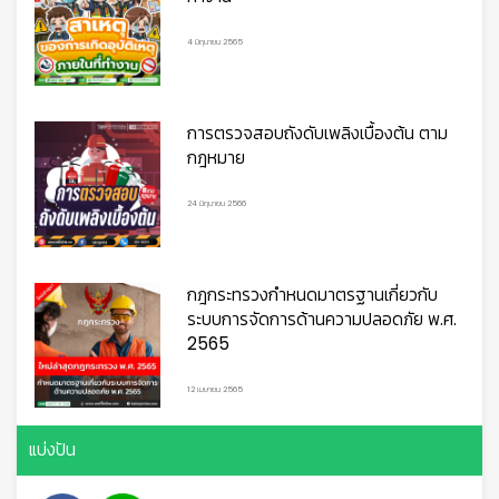
4 มิถุนายน 2565
การตรวจสอบถังดับเพลิงเบื้องต้น ตาม
กฎหมาย
24 มิถุนายน 2566
กฎกระทรวงกำหนดมาตรฐานเกี่ยวกับ
ระบบการจัดการด้านความปลอดภัย พ.ศ.
2565
👷
👷‍♀
🦺
12 เมษายน 2565
แบ่งปัน