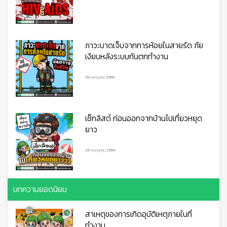
ภาวะบาดเจ็บจากการห้อยในสายรัด ภัย

เงียบหลังระบบกันตกทำงาน
29 กรกฎาคม 2569
เช็กลิสต์ ก่อนออกจากบ้านไปเที่ยวหยุด
ยาว
25 กรกฎาคม 2569
บทความยอดนิยม
สาเหตุของการเกิดอุบัติเหตุภายในที่
ทำงาน