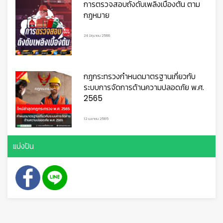
การตรวจสอบถังดับเพลิงเบื้องต้น ตาม
กฎหมาย
24 มิถุนายน 2566
👷
👷‍♀
🦺
กฎกระทรวงกำหนดมาตรฐานเกี่ยวกับ
ระบบการจัดการด้านความปลอดภัย พ.ศ.
2565
12 เมษายน 2565
แบ่งปัน