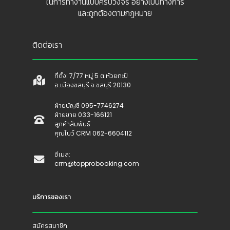
ในการทำงานแบบครบวงจร อย่างเป็นทางการ
และถูกต้องตามกฎหมาย
ติดต่อเรา
ที่ตั้ง: 7/77 หมู่ 5 ต.ห้วยกะปิ
อ.เมืองชลบุรี จ.ชลบุรี 20130
ฝ่ายบัญชี 095-7746274
ฝ่ายขาย 033-166121
ลูกค้าสัมพันธ์
คุณโบว์ CRM 062-6604112
อีเมล:
crm@topprobooking.com
บริการของเรา
สมัครสมาชิก