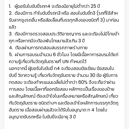
1. ผู้ขอรับใบขับขี่รถท4 จะต้องมีอายุไม่ต่ำกว่า 25 ปี
2. ต้องมีการ ทำใบขับขี่รถท3 หรือ สอบใบขับขี่ท3 (รถที่ใช้สําห
รับลากจูงรถอื่น หรือล้อเลื่อนที่บรรทุกสิ่งของชนิดที่ 3) มาก่อน
แล้ว
3. ต้องมีการตรวจสอบประวัติอาชญากร และจะต้องไม่มีโทษจํา
คุก หรือหากมีจะต้องพ้นโทษมาแล้วเกิน 3 ปี
4. ต้องผ่านการทดสอบสมรรถภาพร่างกาย
5. ผ่านการอบรมจํานวน 6 ชั่วโมง โดยมีเนื้อหาการอบรมได้แก่
ความรู้เกี่ยวกับวัตถุอันตรายที่ UN กําหนดไว้
นอกจากนี้ ผู้ขอรับใบขับขี่ ท4 จะต้องสอบข้อเขียน ข้อสอบใบ
ขับขี่ วิชาความรู้ เกี่ยวกับวัตถุอันตราย จำนวน 30 ข้อ ผู้รับการ
ทดสอบ จะต้องทำคะแนนเฉลี่ยไม่ต่ำกว่า 60% จึงจะถือว่าผ่าน
การสอบ โดยเนื้อหาที่ออกข้อสอบ หลักๆจะเป็นเรื่องของป้าย
และสัญลักษณ์ ต้องเข้าใจในเครื่องหมายหรือสัญลักษณ์ เกี่ยว
กับวัตถุอันตราย ชนิดต่างๆ และต้องเข้าใจหลักการบรรทุกวัตถุ
อันตราย เมื่อสอบผ่านแล้วจะได้รับใบอนุญาต ท 4 โดยใบ
อนุญาตขับรถหรือ ใบขับขี่จะมีอายุ 3 ปี