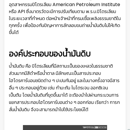
อุตสาหกรรมปิโตรเลียม American Petroleum Institute
หรือ API ซึ่งมาตรวัดจะมีการปรับเทียบตาม พ.ร.บ.ปิโตรเลียม
ในระยะเวลาที่กำหนด ต่อหน้าเจ้าหน้าที่กรมเชื้อเพลิงธรรมชาติใน
ทุกครั้ง เพื่อป้องกันปัญหาการลักลอบขนถ่ายน้ำมันดิบไม่ให้เกิด
ขึ้นได้
องค์ประกอบของน้ำมันดิบ
น้ำมันดิบ คือ ปิโตรเลียมที่มีสถานะเป็นของเหลวในธรรมชาติ
ส่วนมากมีสีดำหรือน้ำตาล มีลักษณะเป็นสารประกอบ
ไฮโดรคาร์บอนชนิดต่าง ๆ ปะปนกันอยู่ และในบางครั้งอาจมีสาร
อื่น ๆ ประกอบอยู่ด้วย เช่น กำมะถัน ไนโตรเจน ออกซิเจน
เป็นต้น โดยน้ำมันดิบที่ขุดขึ้นมาได้ จะต้องนำไปผ่านกระบวนการ
แยกสารประกอบไฮโดรคาร์บอนต่าง ๆ ออกก่อน เรียกว่า การก
ลั่นน้ำมันดิบ จึงจะสามารถนำไปใช้ประโยชน์ได้