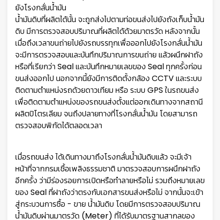
ยังโรงกลั่นน้ำมัน
น้ำมันดิบที่ผลิตได้นั้น จะถูกส่งไปตามท่อขนส่งไปยังถังเก็บน้ำมัน
ดิบ มีการตรวจสอบปริมาณที่ผลิตได้ด้วยมาตรวัด หลังจากนั้น
เมื่อถึงเวลาขนถ่ายไปยังรถบรรทุกเพื่อออกไปยังโรงกลั่นน้ำมัน
จะมีการตรวจสอบและบันทึกปริมาณการขนถ่าย แล้วผนึกฝาถัง
หรือที่เรียกว่า Seal และบันทึกหมายเลขของ Seal ทุกครั้งก่อน
ขนส่งออกไป นอกจากนี้ยังมีการติดตั้งกล้อง CCTV และระบบ
ติดตามตำแหน่งรถด้วยดาวเทียม หรือ ระบบ GPS ในรถขนส่ง
เพื่อติดตามตำแหน่งของรถขนส่งตั้งแต่ออกเดินทางจากสถานี
ผลิตปิโตรเลียม จนถึงปลายทางที่โรงกลั่นน้ำมัน โดยสามารถ
ตรวจสอบพิกัดได้ตลอดเวลา
เมื่อรถขนส่ง ได้เดินทางมาถึงโรงกลั่นน้ำมันดิบแล้ว จะมีเจ้า
หน้าที่จากกรมเชื้อเพลิงธรรมชาติ มาตรวจสอบการผนึกฝาถัง
อีกครั้ง ว่ามีร่องรอยการเปิดหรือทำลายหรือไม่ รวมถึงหมายเลข
ของ Seal ที่ฝาถังว่าตรงกับเอกสารขนส่งหรือไม่ จากนั้นจะเข้า
สู่กระบวนการซื้อ - ขาย น้ำมันดิบ โดยมีการตรวจสอบปริมาณ
น้ำมันดิบผ่านมาตรวัด (Meter) ที่ได้รับมาตรฐานสากลของ