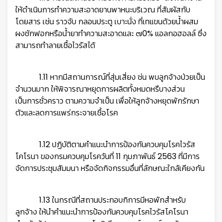
ให้ดำเนินการทำความสะอาดยานพาหนะบริเวณ ที่สัมผัสกับ
โดยสาร เช่น ราวจับ
กลอนประตู เบาะนั่ง ที่เทแขนด้วยน้ำผสม
ผงชักฟอกหรือน้ำยาทำความสะอาดและ ๗0% แอลกอฮอลล์ ซึ่ง
สามารถทำลายเชื้อไวรัสได้
1.11 หากมีสถานการณ์ที่สุ่มเสี่ยง ช่น พบลูกจ้างป่วยเป็น
จำนวนมาก ให้พิจารณาหยุดการผลิตทั้งหมดหรืบางส่วน
เป็นการชั่วคราว
ตามความจำเป็น เพื่อให้ลูกจ้างหยุดพักรักษา
ตัวและลดการแพร่กระจายเชื้อโรค
1.12 ปฏิบัติตามคำแนะนำการป้องกันควบคุมโรคไวรัส
โคโรนา ของกรมควบคุมโรควันที่ 11 กุมภาพันธ์ 2563 ที่มีการ
จัดการประชุม
สัมมนา หรือจัดกิจกรรมอื่นที่ลักษณะใกล้เคียงกัน
1.13 ในกรณีที่สถานประกอบกิการมีหอพักสำหรับ
ลูกจ้าง ให้นำคำแนะนำการป้องกันควบคุมโรคไวรัสโคโรนา