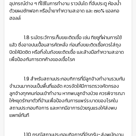
อุปกรณ์ต่าง ๆ
ที่ใช้ในการทำงาน ราวบันได ที่จับประตู ห้องน้ำ
ด้วยผงซักฟอก หรือน้ำยาทำความสะอาด และ ๗๐% แอลกอ
ฮอลล์
1.8 ระมัดระวัการเก็บขยะติดเชื้อ เช่น ทิชชูที่ผ่านการใช้
แล้ว ซึ่งอาจปนเปื้อนสารคัดหลั่ง ก่อนทิ้งขยะติดเชื้อควรใส่ถุง
ปิดให้มิดชิด หรือทิ้ง
ในถังขยะติดเชื้อ และล้างมือทำความสะอาด
เพื่อป้องกันการตกค้างของเชื้อโรค
1.9 สำหรับสถานประกอบกิการที่มีลูกจ้างทำงานรวมกัน
จำนวนมากจนเป็นพื้นที่แออัด ควรจัดให้มีการตรวจคัดกรอง
ลูกจ้างทุกคนก่อน
เข้าทำงาน หากพบลูกจ้างป่วย ควรพิจารณา
ให้หยุดรักษาตัวที่บ้านเพื่อป้องกันการแพร่ระบาดของโรคใน
สถานประกอบกิจการ และหากมีอาการป่วยรุนแรงให้ส่งพบ
แพทย์ทันที
1.10 กรณีสถานประกอบกิจการที่มีรถรับ-ส่งพนักงาน