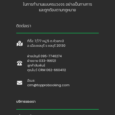
👷
👷‍♀
🦺