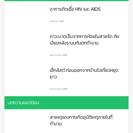
คำแนะนำสำหรับลูกจ้างในสถานประกอบ
กิจการ
2.1 ควรจัดเตรียมหน้ากากอนามัยและเจลแอลกอฮอลล์
เพื่อใช้ป้องกันการแพร่เชื้อหรือรับเชื้อสำหรับตนเองและเพื่อน
ร่วมงาน
2.2 ทำความสะอาดเครื่องใช้และอุปกรณ์ที่ใช้งาน เช่น
โต๊ะทำงาน คอมพิวเตอร์ด้วยน้ำยาทำความสะอาด และ 70% แอ
ลกอฮอลล์
2.3 หากสังเกตเห็นเพื่อนร่วมงานมีอาการไอ จาม ผิด
ปกติ ให้แจ้งหัวหน้างานเพื่อจัดหาหน้ากากอนามัย หรือให้คำ