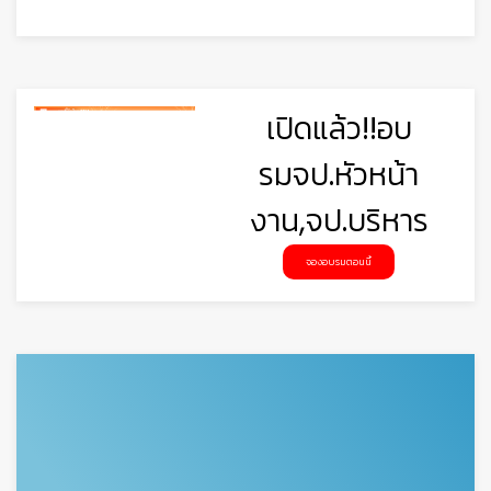
เปิดแล้ว!!อบ
รมจป.หัวหน้า
งาน,จป.บริหาร
จองอบรมตอนนี้
🦺