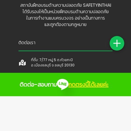
OR
SAFETYINTHAI
@SAFETYINTHAI
สถาบันฝึกอบรมด้านความปลอดภัย SAFETYINTHAI
ได้รับรองให้เป็นหน่วยฝึกอบรมด้านความปลอดภัย
ในการทำงานแบบครบวงจร อย่างเป็นทางการ
และถูกต้องตามกฎหมาย
ติดต่อ-สอบถาม
กดตรงนี้ได้เลยค่ะ
ติดต่อเรา
ที่ตั้ง: 7/77 หมู่ 5 ต.ห้วยกะปิ
อ.เมืองชลบุรี จ.ชลบุรี 20130
ฝ่ายบัญชี 095-7746274