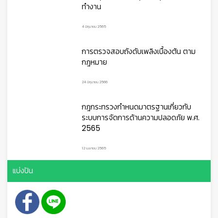
บทความยอดนิยม
สาเหตุของการเกิดอุบัติเหตุภายในที่
ทำงาน
👷
👷‍♀
🦺
4 มิถุนายน 2565
การตรวจสอบถังดับเพลิงเบื้องต้น ตาม
กฎหมาย
24 มิถุนายน 2566
กฎกระทรวงกำหนดมาตรฐานเกี่ยวกับ
ระบบการจัดการด้านความปลอดภัย พ.ศ.
2565