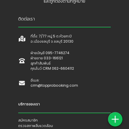
และถูกต้องตามกฎหมาย
ติดต่อเรา
ที่ตั้ง: 7/77 หมู่ 5 ต.ห้วยกะปิ
อ.เมืองชลบุรี จ.ชลบุรี 20130
ฝ่ายบัญชี 095-7746274
ฝ่ายขาย 033-166121
ลูกค้าสัมพันธ์
คุณโบว์ CRM 062-6604112
อีเมล:
crm@topprobooking.com
บริการของเรา
สมัครสมาชิก
ตรวจสภาพสิ่งแวดล้อม