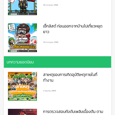
29 กรกฎาคม 2569
เช็กลิสต์ ก่อนออกจากบ้านไปเที่ยวหยุด
ยาว
25 กรกฎาคม 2569
บทความยอดนิยม
สาเหตุของการเกิดอุบัติเหตุภายในที่
ทำงาน
👷
👷‍♀
🦺
4 มิถุนายน 2565
การตรวจสอบถังดับเพลิงเบื้องต้น ตาม