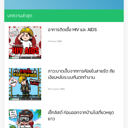
บทความล่าสุด
อาการติดเชื้อ HIV และ AIDS
6 สิงหาคม 2569
ภาวะบาดเจ็บจากการห้อยในสายรัด ภัย
เงียบหลังระบบกันตกทำงาน
29 กรกฎาคม 2569
เช็กลิสต์ ก่อนออกจากบ้านไปเที่ยวหยุด
ยาว