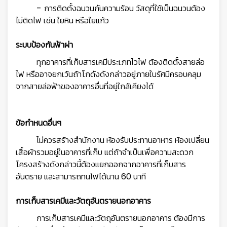
-
การติดตั้งฉนวนกันความร้อน วัสดุที่ใช้เป็นฉนวนต้อง
ไม่ติดไฟ เช่น ใยหิน หรือใยแก้ว
ระบบป้องกันฟ้าผ่า
ทุกอาคารที่เก็บสารเคมีประเภทไวไฟ ต้องติดตั้งสายล่อ
ไฟ หรืออาจยกเว้นถ้าโกดังดังกล่าวอยู่ภายในรัศมีครอบคลุม
จากสายล่อฟ้าของอาคารอื่นที่อยู่ใกล้เคียงได้
ข้อกำหนดอื่นๆ
ไม่ควรสร้างสำนักงาน ห้องรับประทานอาหาร ห้องเปลี่ยน
เสื้อผ้ารวมอยู่ในอาคารที่เก็บ แต่ถ้าจำเป็นเพื่อความสะดวก
โครงสร้างดังกล่าวนี้ต้องแยกออกจากอาคารที่เก็บสาร
อันตราย และสามารถทนไฟได้นาน 60 นาที
🦺
การเก็บสารเคมีและวัตถุอันตรายนอกอาคาร
การเก็บสารเคมีและวัตถุอันตรายนอกอาคาร ต้องมีการ