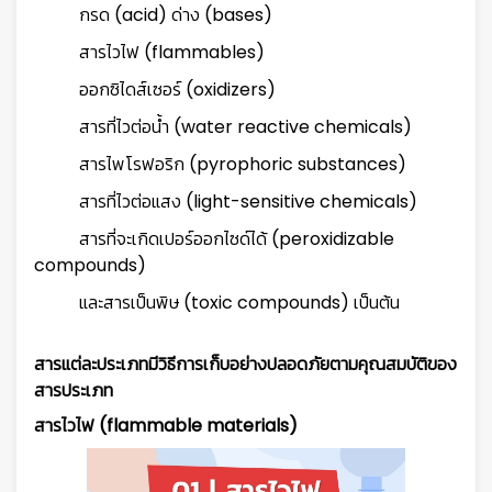
กรด (acid) ด่าง (bases)
สารไวไฟ (flammables)
ออกซิไดส์เซอร์ (oxidizers)
สารที่ไวต่อน้ำ (water reactive chemicals)
สารไพโรฟอริก (pyrophoric substances)
สารที่ไวต่อแสง (light-sensitive chemicals)
สารที่จะเกิดเปอร์ออกไซด์ได้ (peroxidizable
compounds)
และสารเป็นพิษ (toxic compounds) เป็นต้น
สารแต่ละประเภทมีวิธีการเก็บอย่างปลอดภัยตามคุณสมบัติของ
สารประเภท
สารไวไฟ (flammable materials)