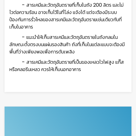
-
สารเคมีและวัตถุอันตรายที่เก็บในถัง 200 ลิตร และไม่
ไวต่อความร้อน อาจเก็บไว้ในที่โล่ง แจ้งได้ แต่จะต้องมีระบบ
ป้องกันการรั่วไหลของสารเคมีและวัตถุอันตรายเช่นเดียวกับที่
เก็บในอาคาร
-
แนะนำให้เก็บสารเคมีและวัตถุอันตรายในถังกลมใน
ลักษณะตั้งตรงบนแผ่นรองสินค้า ถังที่เก็บในแต่ละแบบจะต้องมี
พื้นที่ว่างเพียงพอเพื่อการดับเพลิง
-
สารเคมีและวัตถุอันตรายที่เป็นของเหลวไวไฟสูง แก๊ส
หรือคลอรีนเหลว ควรให้เก็บนอกอาคาร