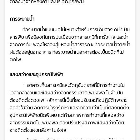
ต่ำลงมาจากหลังคา และบริเวณใกล้พื้น
การระบายน้ำ
ท่อระบายน้ำแบบเปิดไม่เหมาะสำหรับการเก็บสารเคมีที่เป็น
สารพิษ เพื่อป้องกันการปนเปื้อนจากสารเคมีที่หกรั่วไหล และน้ำ
จากการดับเพลิงไหลลงสู่แหล่งน้ำสาธารณะ ท่อระบายน้ำจากน้ำ
ฝนต้องอยู่นอกอาคาร ท่อระบายน้ำในอาคารต้องเป็นชนิดที่ไม่
ติดไฟ
แสงสว่างและอุปกรณ์ไฟฟ้า
-
อาคารเก็บสารเคมีและวัตถุอันตรายที่มีการทำงานใน
เวลากลางวันและแสงสว่างจากธรรมชาติเพียงพอ ไม่จำเป็น
ต้องติดตั้งดวงไฟ หลักการนี้เป็นที่ยอมรับและถือปฏิบัติ เพราะ
ลดค่าใช้จ่าย ลดการบำรุงรักษา และลดความจำเป็นที่ต้องติดตั้ง
อุปกรณ์ไฟฟ้าชนิดพิเศษ แต่ถ้าสภาพการทำงานที่แสงสว่าง
จากธรรมชาติไม่เพียงพอ ต้องปรับปรุงสภาพแสงสว่างโดย
อาจติดตั้งแผงหลังคาโปร่งใส