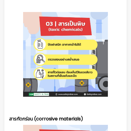
สารกัดกร่อน (corrosive materials)