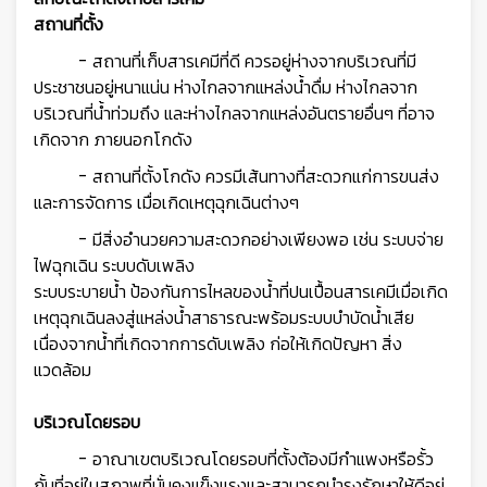
สถานที่ตั้ง
- สถานที่เก็บสารเคมีที่ดี ควรอยู่ห่างจากบริเวณที่มี
ประชาชนอยู่หนาแน่น ห่างไกลจากแหล่งน้ำดื่ม ห่างไกลจาก
บริเวณที่น้ำท่วมถึง และห่างไกลจากแหล่งอันตรายอื่นๆ ที่อาจ
เกิดจาก ภายนอกโกดัง
- สถานที่ตั้งโกดัง ควรมีเส้นทางที่สะดวกแก่การขนส่ง
และการจัดการ เมื่อเกิดเหตุฉุกเฉินต่างๆ
- มีสิ่งอำนวยความสะดวกอย่างเพียงพอ เช่น ระบบจ่าย
ไฟฉุกเฉิน ระบบดับเพลิง
ระบบระบายน้ำ ป้องกันการไหลของน้ำที่ปนเปื้อนสารเคมีเมื่อเกิด
เหตุฉุกเฉินลงสู่แหล่งน้ำสาธารณะพร้อมระบบบำบัดน้ำเสีย
เนื่องจากน้ำที่เกิดจากการดับเพลิง ก่อให้เกิดปัญหา สิ่ง
แวดล้อม
บริเวณโดยรอบ
- อาณาเขตบริเวณโดยรอบที่ตั้งต้องมีกำแพงหรือรั้ว
กั้นที่อยู่ในสภาพที่มั่นคงแข็งแรงและสามารถบำรุงรักษาให้ดีอยู่