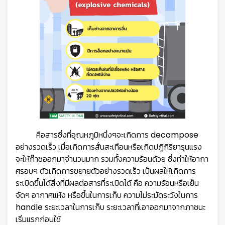
👷
คือสารซึ่งที่อุณหภูมิหนึ่งๆจะเกิดการ decompose
อย่างรวดเร็ว เมื่อเกิดการสั่นสะเทือนหรือเกิดปฏิกิริยารุนแรง
จะให้ก๊าซออกมาจำนวนมาก รวมทั้งความร้อนด้วย ซึ่งทำให้อากา
ศรอบๆ ตัวเกิดการขยายตัวอย่างรวดเร็ว เป็นผลให้เกิดการ
ระเบิดขึ้นได้สิ่งที่มีผลต่อสารที่ระเบิดได้ คือ ความร้อนหรือเย็น
จัดๆ อากาศแห้ง หรือขึ้นในการเก็บ ความไม่ระมัดระวังในการ
handle ระยะเวลาในการเก็บ ระยะเวลาที่เอาออกมาจากภาชนะ
เริ่มแรกก่อนใช้