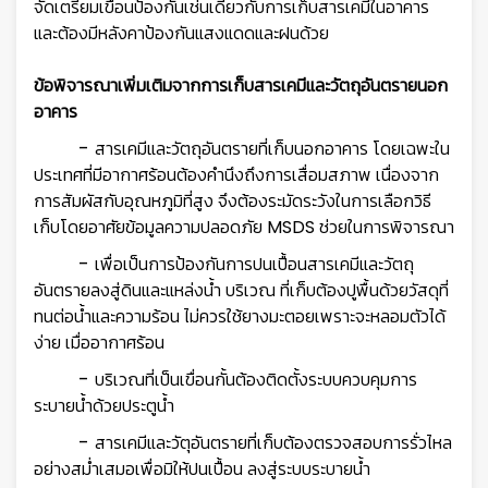
จัดเตรียมเขื่อนป้องกันเช่นเดียวกับการเก็บสารเคมีในอาคาร
และต้องมีหลังคาป้องกันแสงแดดและฝนด้วย
ข้อพิจารณาเพิ่มเติมจากการเก็บสารเคมีและวัตถุอันตรายนอก
อาคาร
-
สารเคมีและวัตถุอันตรายที่เก็บนอกอาคาร โดยเฉพะใน
ประเทศที่มีอากาศร้อนต้องคำนึงถึงการเสื่อมสภาพ เนื่องจาก
การสัมผัสกับอุณหภูมิที่สูง จึงต้องระมัดระวังในการเลือกวิธี
เก็บโดยอาศัยข้อมูลความปลอดภัย MSDS ช่วยในการพิจารณา
-
เพื่อเป็นการป้องกันการปนเปื้อนสารเคมีและวัตถุ
อันตรายลงสู่ดินและแหล่งน้ำ บริเวณ ที่เก็บต้องปูพื้นด้วยวัสดุที่
ทนต่อน้ำและความร้อน ไม่ควรใช้ยางมะตอยเพราะจะหลอมตัวได้
ง่าย เมื่ออากาศร้อน
-
บริเวณที่เป็นเขื่อนกั้นต้องติดตั้งระบบควบคุมการ
ระบายน้ำด้วยประตูน้ำ
-
สารเคมีและวัตุอันตรายที่เก็บต้องตรวจสอบการรั่วไหล
อย่างสม่ำเสมอเพื่อมิให้ปนเปื้อน
ลงสู่ระบบระบายน้ำ