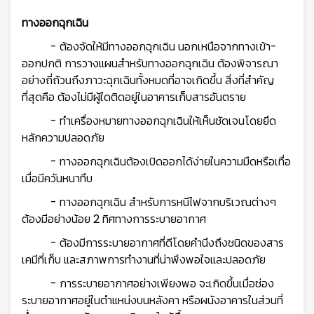
ทางออกฉุกเฉิน
- ต้องจัดให้มีทางออกฉุกเฉิน นอกเหนือจากทางเข้า-
ออกปกติ การวางแผนสำหรับทางออกฉุกเฉิน ต้องพิจารณา
อย่างถี่ถ้วนถึงภาวะฉุกเฉินทั้งหมดที่อาจเกิดขึ้น สิ่งที่สำคัญ
ที่สุดคือ ต้องไม่มีผู้ใดติดอยู่ในอาคารเก็บสารอันตราย
- ทำเครื่องหมายทางออกฉุกเฉินให้เห็นชัดเจนโดยยึด
หลักความปลอดภัย
- ทางออกฉุกเฉินต้องเปิดออกได้ง่ายในความมืดหรือเทื่อ
เมื่อมีควันหนาทึบ
- ทางออกฉุกเฉิน สำหรับการหนีไฟจากบริเวณต่างๆ
ต้องมีอย่างน้อย 2 ทิศทางการระบายอากาศ
- ต้องมีการระบายอากาศที่ดีโดยคำนึงถึงชนิดของสาร
เคมีที่เก็บ และสภาพการทำงานที่น่าพึงพอใจและปลอดภัย
- การระบายอากาศอย่างเพียงพอ จะเกิดขึ้นเมื่อช่อง
ระบายอากาศอยู่ในตำแหน่งบนหลังคา หรือผนังอาคารในส่วนที่