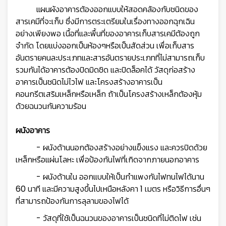
แผนผังอาคารต้องออกแบบให้สอดคล้องกับชนิดของ
สารเคมีที่จะเก็บ ซึ่งมีการตระเตรียมในเรื่องทางออกฉุกเฉิน
อย่างเพียงพอ เนื้อที่และพื้นที่ของอาคารเก็บสารเคมีต้องถูก
จำกัด โดยแบ่งออกเป็นห้องๆหรือเป็นสัดส่วน เพื่อเก็บสาร
อันตรายคนละประเภทและสารอันตรายประเภทที่ไม่สามารถเก็บ
รวมกันได้อาคารต้องปิดมิดชิด และปิดล็อคได้ วัสดุก่อสร้าง
อาคารเป็นชนิดไม่ไวไฟ และโครงสร้างอาคารเป็น
คอนกรีตเสริมเหล็กหรือเหล็ก ถ้าเป็นโครงสร้างเหล็กต้องหุ้ม
ด้วยฉนวนกันความร้อน
ผนังอาคาร
- ผนังด้านนอกต้องสร้างอย่างแข็งแรง และควรปิดด้วย
เหล็กหรือแผ่นโลหะ เพื่อป้องกันไฟที่เกิดจากภายนอกอาคาร
- ผนังด้านใน ออกแบบให้เป็นกำแพงกันไฟทนไฟได้นาน
60 นาที และมีความสูงขึ้นไปเหนือหลังคา 1 เมตร หรือวิธีการอื่นๆ
ที่สามารถป้องกันการลุลามของไฟได้
- วัสดุที่ใช้เป็นฉนวนของอาคารเป็นชนิดที่ไม่ติดไฟ เช่น