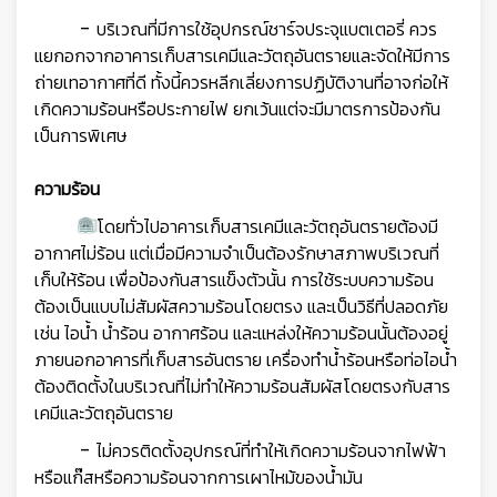
-
บริเวณที่มีการใช้อุปกรณ์ชาร์จประจุแบตเตอรี่ ควร
แยกอกจากอาคารเก็บสารเคมีและวัตถุอันตรายและจัดให้มีการ
ถ่ายเทอากาศที่ดี ทั้งนี้ควรหลีกเลี่ยงการปฏิบัติงานที่อาจก่อให้
เกิดความร้อนหรือประกายไฟ ยกเว้นแต่จะมีมาตรการป้องกัน
เป็นการพิเศษ
ความร้อน
-
โดยทั่วไปอาคารเก็บสารเคมีและวัตถุอันตรายต้องมี
อากาศไม่ร้อน แต่เมื่อมีความจำเป็นต้องรักษาสภาพบริเวณที่
เก็บให้ร้อน เพื่อป้องกันสารแข็งตัวนั้น การใช้ระบบความร้อน
ต้องเป็นแบบไม่สัมผัสความร้อนโดยตรง และเป็นวิธีที่ปลอดภัย
เช่น ไอน้ำ น้ำร้อน อากาศร้อน และแหล่งให้ความร้อนนั้นต้องอยู่
ภายนอกอาคารที่เก็บสารอันตราย เครื่องทำน้ำร้อนหรือท่อไอน้ำ
ต้องติดตั้งในบริเวณที่ไม่ทำให้ความร้อนสัมผัสโดยตรงกับสาร
เคมีและวัตถุอันตราย
-
ไม่ควรติดตั้งอุปกรณ์ที่ทำให้เกิดความร้อนจากไฟฟ้า
หรือแก๊สหรือความร้อนจากการเผาไหม้ของน้ำมัน