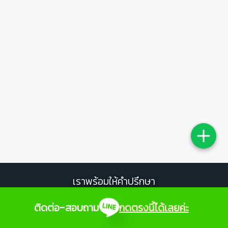
เราพร้อมให้คำปรึกษา
และมอบคำแนะนำหลักสูตรดีๆให้กับคุณ
ติดต่อ-สอบถาม
กดตรงนี้ได้เลยค่ะ
ติดต่อเราได้ที่