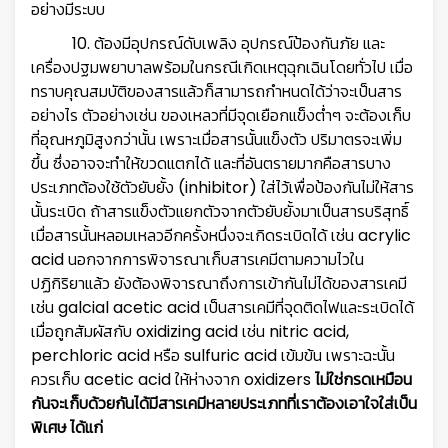
อย่างมีระบบ
10. ต้องมีอุปกรณ์ดับเพลิง อุปกรณ์ป้องกันภัย และ
เครื่องปฐมพยาบาลพร้อมในกรณีเกิดเหตุฉุกเฉิน
โดยทั่วไป เมื่อ
ทราบคุณสมบัติของสารแล้วก็สามารถกำหนดได้ว่าจะเป็นสาร
อย่างไร ตัวอย่างเช่น ของเหลวที่มีจุดเยือกแข็งต่ำๆ จะต้องเก็บ
ที่อุณหภูมิสูงกว่านั้น เพราะเมื่อสารนั้นแข็งตัว ปริมาตรจะเพิ่ม
ขึ้น ซึ่งอาจจะทำให้ขวดแตกได้ และที่อันตรายมากคือสารบาง
ประเภทต้องใช้ตัวยับยั้ง (inhibitor) ใส่ไว้เพื่อป้องกันไม่ให้สาร
นั้นระเบิด ถ้าสารแข็งตัวแยกตัวจากตัวยับยั้งมาเป็นสารบริสุทธิ์
เมื่อสารนั้นหลอมเหลวอีกครั้งหนึ่งจะเกิดระเบิดได้ เช่น acrylic
acid นอกจากการพิจารณาเก็บสารเคมีตามความไวใน
ปฏิกิริยาแล้ว ยังต้องพิจารณาถึงการเข้ากันไม่ได้ของสารเคมี
เช่น galcial acetic acid เป็นสารเคมีที่จุดติดไฟและระเบิดได้
เมื่อถูกสัมผัสกับ oxidizing acid เช่น nitric acid,
perchloric acid หรือ sulfuric acid เข้มข้น เพราะฉะนั้น
ควรเก็บ acetic acid ให้ห่างจาก oxidizers
ไม่ใช่กรดเหมือน
กันจะเก็บด้วยกันได้มีสารเคมีหลายประเภทที่เราต้องเอาใจใส่เป็น
พิเศษ ได้แก่