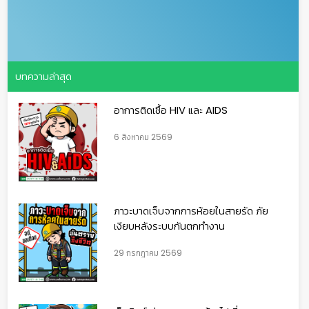
บทความล่าสุด
อาการติดเชื้อ HIV และ AIDS
6 สิงหาคม 2569
ภาวะบาดเจ็บจากการห้อยในสายรัด ภัย
เงียบหลังระบบกันตกทำงาน
29 กรกฎาคม 2569