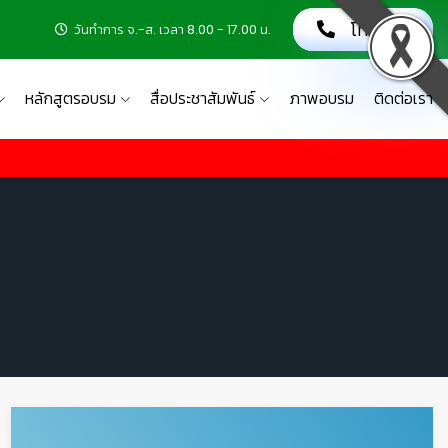
โทรเลย!
วันทำการ จ.-ส. เวลา 8.00 - 17.00 น.
หลักสูตรอบรม
สื่อประชาสัมพันธ์
ภาพอบรม
ติดต่อเรา