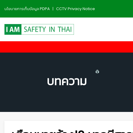
นโยบายการเก็บข้อมูล PDPA
|
CCTV Privacy Notice
บทความ