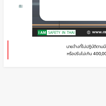
นายจ้างที่ไม่ปฏิบัติตามม
หรือปรับไม่เกิน 400,00