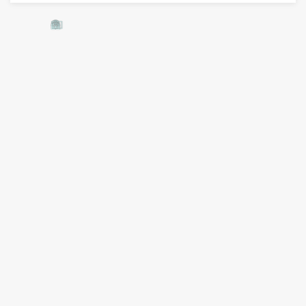
👷
👷‍♀
🦺