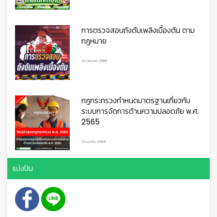
การตรวจสอบถังดับเพลิงเบื้องต้น ตาม
กฎหมาย
24 มิถุนายน 2566

กฎกระทรวงกำหนดมาตรฐานเกี่ยวกับ
ระบบการจัดการด้านความปลอดภัย พ.ศ.
2565
12 เมษายน 2565
แบ่งปัน