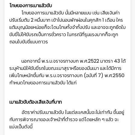
โทษของการเมาแล้วขับ
โทษของการเมาแล้วขับ นั้นมีหลายแบบ เช่น เสียเงินค่า
ปรับเริ่มต้น 2 หมื่นบาท เข้าไปนอนพักผ่อนในคุกสัก 1 เดือน ใคร
แต้มบุญน้อยหน่อยก็จะโดนโทษทั้งจำทั้งปรับ และอาจจะถูกยึดใบ
ขับขี่ไม่ให้ขับรถเป็นการชั่วคราว ในกรณีที่รุนแรงมากก็จะถูก
ถอนใบขับขี่แบบถาวร
นอกจากนี้ พ.ร.บ.จราจรทางบก พ.ศ.2522 มาตรา 43 ได้
ระบุห้ามมิให้ขับขี่รถในขณะเมาสุราหรือของมึนเมา และได้มีการ
เพิ่มโทษหนักขึ้นกับ พ.ร.บ.จราจรทางบก (ฉบับที่ 7) พ.ศ.2550
กำหนดโทษของการเมาแล้วขับ ได้แก่
เมาแล้วขับต้องเสียเงินกี่บาท
อัตราค่าปรับเมาแล้วขับ ในแต่ละเคสนั้นจะไม่เท่ากัน ขึ้นอยู่
กับการพิจารณาของเจ้าหน้าที่ตำรวจ แต่โดยหลัก ๆ แล้ว จะ
แบ่งเป็นดังนี้