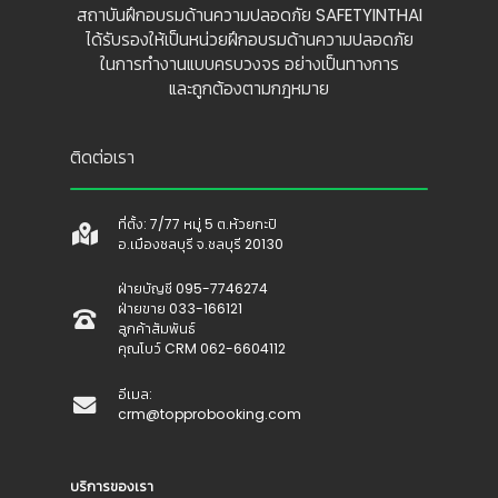
สถาบันฝึกอบรมด้านความปลอดภัย SAFETYINTHAI
ได้รับรองให้เป็นหน่วยฝึกอบรมด้านความปลอดภัย
ในการทำงานแบบครบวงจร อย่างเป็นทางการ
และถูกต้องตามกฎหมาย
ติดต่อเรา
ที่ตั้ง: 7/77 หมู่ 5 ต.ห้วยกะปิ
อ.เมืองชลบุรี จ.ชลบุรี 20130
ฝ่ายบัญชี 095-7746274
ฝ่ายขาย 033-166121
ลูกค้าสัมพันธ์
คุณโบว์ CRM 062-6604112
อีเมล:
crm@topprobooking.com
บริการของเรา