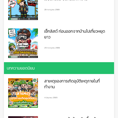
29 กรกฎาคม 2569
เช็กลิสต์ ก่อนออกจากบ้านไปเที่ยวหยุด
ยาว
25 กรกฎาคม 2569
บทความยอดนิยม
สาเหตุของการเกิดอุบัติเหตุภายในที่
ทำงาน
4 มิถุนายน 2565
👷
👷‍♀
🦺