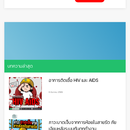

บทความล่าสุด
อาการติดเชื้อ HIV และ AIDS
6 สิงหาคม 2569
ภาวะบาดเจ็บจากการห้อยในสายรัด ภัย
เงียบหลังระบบกันตกทำงาน