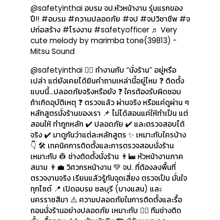
@safetyinthai
อบรม จป.หัวหน้างาน รุ่นแรกของ
ปี!!
#อบรม
#ความปลอดภัย
#จป
#จปวิชาชีพ
#จ
ปก่อสร้าง
#โรงงาน
#safetyofficer
♬ Very
cute melody by marimba tone(39813) -
Mitsu Sound
@safetyinthai
👷‍♂️ ทำงานกับ “นั่งร้าน” อยู่หรือ
เปล่า แต่ยังเคยได้ยินคำถามเหล่านี้อยู่ไหม ❓ ติดตั้ง
แบบนี้…ปลอดภัยจริงหรือยัง ❓ ใครต้องรับผิดชอบ
ถ้าเกิดอุบัติเหตุ ❓ ตรวจแล้ว ผ่านจริง หรือแค่ดูผ่าน ๆ
หลักสูตรนั่งร้านของเรา 📌 ไม่ได้สอนแค่ให้ทำเป็น แต่
สอนให้ ทำถูกหลัก ✔️ ปลอดภัย ✔️ และตรวจสอบได้
จริง ✔️ มาดูกันว่าแต่ละหลักสูตร ✨ เหมาะกับใครบ้าง
👇 🛠️ เทคนิคการติดตั้งและการตรวจสอบนั่งร้าน
เหมาะกับ 👷 ช่างติดตั้งนั่งร้าน 👨‍🏭 หัวหน้างานภาค
สนาม 👨‍💼 วิศวกรหน้างาน 💚 จป. ที่ต้องลงพื้นที่
ตรวจงานจริง เรียนแล้วรู้ทันจุดเสี่ยง ตรวจเป็น มั่นใจ
ทุกไซต์ 📍 เปิดอบรม ชลบุรี (บางแสน) และ
นครราชสีมา ⚠️ ความปลอดภัยในการติดตั้งและรื้อ
ถอนนั่งร้านอย่างปลอดภัย เหมาะกับ 👷‍♂️ ทีมช่างติด