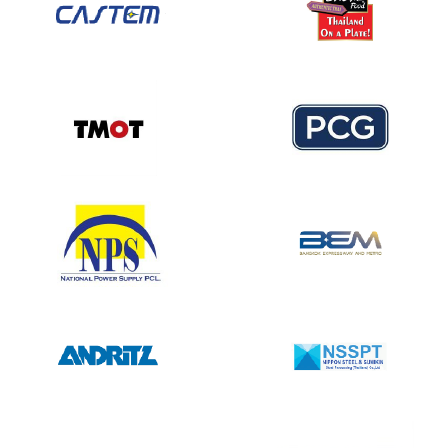
เพราะรถกระเช้าไม่ใช่พื้นที่สำหรับการลองของ ความมั่นใจที่
ปลอดภัยแรงงาน กรมสวัสดิการและคุ้มครองแรงงานและ
ไม่ได้มาจากความรู้ อาจกลายเป็นความเสี่ยงโดยไม่รู้
กรณีมีการยกเลิก ปรับปรุง หรือเปลี่ยนแปลง หรือเกี่ยวกับ
ตัวการจำกัดน้ำหนักบรรทุกอย่างปลอดภัยการบรรทุกน้ำ
หลักสูตรกรณีใดก็ตาม ให้ส่งเอกสารและหลักฐานดังกล่าว
หนักเกินกว่าที่กำหนด เป็นสาเหตุหลักของการล้มคว่ำ ผู้
ให้กองความปลอดภัยแรงงาน รมสวัสดิการและคุ้มครอง
ปฏิบัติงานต้องคำนึงถึงน้ำหนักรวมทั้งหมด ไม่ใช่แค่น้ำหนัก
แรงงาน ภายในหกสิบวันหลังจากที่มีการยกเลิก ปรับปรุง
คน แต่รวมถึงอุปกรณ์ เครื่องมือ และวัสดุที่นำขึ้นไปด้วยใน
หรือเปลี่ยนแปลงเสร็จสิ้น ข้อ 3 ให้ผู้ที่สำเร็จการ
ทางปฏิบัติ ติดป้ายแสดงน้ำหนักบรรทุกสูงสุดให้เห็นชัด
ศึกษาไม่ต่ำกว่าระดับปริญญาตรี สาขาอาชีวอนามัยและ
วางแผนการนำอุปกรณ์ขึ้นไปใช้งาน หลีกเลี่ยงการเพิ่มน้ำ
ความปลอดภัยหรือเทียบเท่าของสถาบันการศึกษาที่ผ่าน
หนักระหว่างที่อยู่ในที่สูงหลักคิดแบบดั้งเดิมด้านความ
การเทียบเท่าจากกรมสวัสดิการและ คุ้มครองแรงงาน ก่อน
ปลอดภัยคือ “เผื่อไว้ดีกว่าแก้” การใช้งานต่ำกว่าขีดจำกัด
ที่ประกาศนี้มีผลใช้บังคับ ให้ถือว่าเป็นผู้มีคุณสมบัติตามข้อ
เล็กน้อย ย่อมปลอดภัยกว่าการใช้งานเต็มพิกัดเสมอสภาพ
21 (1) แห่งกฎกระทรวงการจัดให้มีเจ้าหน้าที่ความปลอดภัย
พื้นและพื้นที่ปฏิบัติงานพื้นผิวที่ใช้ตั้งรถกระเช้าต้องมีความ
ในการทำงาน บุคลากร หน่วยงน หรือคณะบุคคลเพื่อ
แข็งแรง มั่นคง และได้ระดับ ห้ามใช้งานบนพื้นอ่อน พื้นเอียง
ดำเนินการด้านความปลอดภัยในสถานประกอบกิจการ พ.ศ.
หรือพื้นที่มีหลุมบ่อ เพราะจะเพิ่มความเสี่ยงต่อการพลิกคว่ำ
2565ประกาศจาก กสร. เรื่อง การเทียบเท่าวุฒิไม่ต่ำกว่า
ก่อนเริ่มงาน ควรตรวจสอบ ความเรียบของพื้น การรับน้ำ
ป.ตรี สาขาอาชีวอนามัย.pdf
หนักของพื้น สิ่งกีดขวางรอบพื้นที่ทำงาน สภาพอากาศ โดย
เฉพาะลมแรงหรือฝนตกหลายครั้งที่อุบัติเหตุเกิดจาก “รีบ
ทำงานให้เสร็จ” โดยละเลยการเตรียมพื้นที่ ทั้งที่การเตรียม
เพียงไม่กี่นาที อาจช่วยป้องกันความสูญเสียได้มหาศาล
วัฒนธรรมความปลอดภัยกับการใช้รถกระเช้าความ