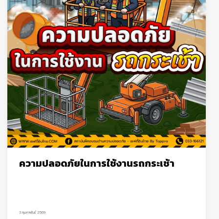
และสามารถนำไปใช้ได้จริงในองค์กรตารางสรุปแนวทาง
เตรียมการเพื่อมุ่งสู่ ISO 14001: 2026 ฉบับเข้าใจง่ายภาพ
รวมแนวคิด ISO 14001: 2026ตารางสรุปแนวทางเตรียม
การเพื่อมุ่งสู่ ISO 14001: 2026 ฉบับเข้าใจง่ายการ
เปลี่ยนแปลงของ ISO 14001: 2026 มีแกนหลักอยู่ที่การ
เชื่อมโยง “สิ่งแวดล้อม” เข้ากับ “กลยุทธ์ธุรกิจ”การมอง
ความเสี่ยงแบบรอบด้านมากขึ้นการเพิ่มบทบาทของผู้
บริหารการเน้นข้อมูล การสื่อสาร และการมีส่วนร่วม การ
บริหารจัดการตลอดวงจรชีวิต (Life Cycle
Thinking)กล่าวได้ว่า องค์กรที่ยังคงทำ ISO แบบเดิม
(เน้นเอกสารเพื่อผ่าน Audit) จะเริ่มไม่เพียงพออีกต่อ
ไปClause 4 Context of the Organization เข้าใจ
บริบทให้ลึก ไม่ใช่แค่ภายในองค์กรหนึ่งในจุดเปลี่ยนสำคัญ
ของ ISO 14001: 2026 คือการขยายมุมมองจาก “องค์กร
ส่งผลต่อสิ่งแวดล้อมอย่างไร” ไปสู่ “สิ่งแวดล้อมส่งผลต่อ
ความปลอดภัยในการใช้งานรถกระเช้า
องค์กรอย่างไร”ตัวอย่างเช่น ภาวะโลกร้อน (Climate
Change) การขาดแคลนน้ำ ความเสื่อมโทรมของดิน
ความหลากหลายทางชีวภาพลดลง การเปลี่ยนแปลงของ
ระบบนิเวศปัจจัยเหล่านี้ล้วนมีผลต่อ Supply Chain ต้นทุน
และความต่อเนื่องของธุรกิจแนวทางเตรียมการองค์กรควร
3 กุมภาพันธ์ 2569
ทบทวนการวิเคราะห์บริบทใหม่ โดยนำเครื่องมืออย่าง