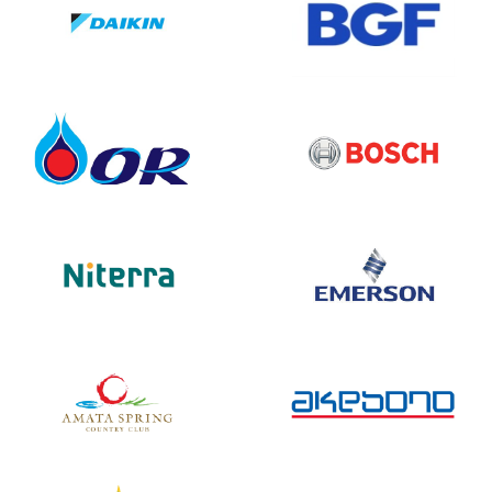
ปลอดภัยไม่ได้เกิดจากกฎเพียงอย่างเดียว แต่เกิดจาก
วัฒนธรรมในการทำงานร่วมกัน ตั้งแต่นายจ้าง ผู้ควบคุม
งาน ไปจนถึงผู้ปฏิบัติงานทุกคนองค์กรที่ให้ความสำคัญกับ
ความปลอดภัย มักมีลักษณะร่วมกันคือ มีการสื่อสารเรื่อง
ความเสี่ยงอย่างเปิดเผย ไม่เร่งงานจนละเลยความ
ปลอดภัย ส่งเสริมให้พนักงานกล้าหยุดงานเมื่อพบความไม่
ปลอดภัย มีการทบทวนและเรียนรู้จากอุบัติเหตุหรือเหตุ
เกือบพลาดรถกระเช้าอาจเป็นเพียงอุปกรณ์หนึ่ง แต่
ทัศนคติในการใช้งานต่างหาก ที่เป็นตัวกำหนดว่าจะ
ปลอดภัยหรือไม่สรุปความปลอดภัยในการใช้งานรถกระเช้า
ไม่ใช่เรื่องไกลตัว และไม่ใช่ภาระเพิ่มเติม แต่เป็นพื้นฐานของ
การทำงานที่มีคุณภาพและยั่งยืน การฝึกอบรมที่เหมาะสม
การตรวจสอบอุปกรณ์ การปฏิบัติตามคู่มือ และการเตรียม
พื้นที่อย่างรอบคอบ ล้วนเป็นสิ่งที่ทำได้จริงและเห็นผล
เซฟตี้อินไทย เชื่อว่า หากทุกฝ่ายให้ความสำคัญกับหลัก
ความปลอดภัยอย่างจริงจัง อุบัติเหตุจากรถกระเช้าจะลด
ลงได้อย่างชัดเจน และการทำงานบนที่สูงจะไม่ใช่เรื่องน่า
กลัว แต่เป็นงานที่ปลอดภัย ควบคุมได้ และภาคภูมิใจได้ใน
มาตรฐานการทำงานของเราเอง