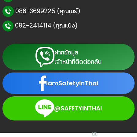
086-3699225 (คุณเมย์)
👷
👷‍♀
🦺
092-2414114 (คุณแป้ง)
ฝากข้อมูล
เจ้าหน้าที่ติดต่อกลับ
IamSafetyInThai
@SAFETYINTHAI