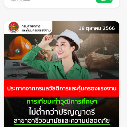
กำหนดด้านสิ่งแวดล้อม มีการควบคุมกระบวนการที่
อ่านเพิ่มเติม
ความปลอดภัย” โดยรวมประเภทของรถกระเช้าที่พบบ่อย
เกี่ยวข้อง มีแผนรับมือเหตุฉุกเฉินที่พร้อมใช้งานจริงแนวทาง
การรู้จักประเภทรถกระเช้าเป็นพื้นฐานสำคัญ เพราะแต่ละ
เตรียมการควรทบทวนกระบวนการจัดซื้อและการประเมิน
ประเภทมีข้อจำกัดและวิธีใช้งานแตกต่างกัน หากเลือกใช้ผิด
Supplier โดยเพิ่มเกณฑ์ด้านสิ่งแวดล้อม รวมถึงจัดทำ
ประเภท ก็เพิ่มความเสี่ยงโดยไม่จำเป็นรถกระเช้าแบบ
แผนฉุกเฉิน (Emergency Plan) ที่ครอบคลุม
กรรไกร (Scissor Lift)เป็นรถกระเช้าที่ยกขึ้นในแนวดิ่ง
สถานการณ์ความเสี่ยง และมีการซ้อมแผน (Drill) พร้อม
เหมาะกับงานที่ต้องการขึ้นสูงตรงตำแหน่งเดิม เช่น งานติด
ทบทวนปรับปรุงอย่างสม่ำเสมอClause 9
ตั้งระบบไฟ งานคลังสินค้า หรือซ่อมบำรุงภายในอาคาร
Performance Evaluation & Management
ข้อดีคือมีความมั่นคง แต่ข้อจำกัดคือไม่สามารถเอื้อมออก
Reviewวัดผลให้ได้ และต้องเชื่อมกับธุรกิจISO 14001:
ด้านข้างได้มากรถกระเช้าแบบแขนยื่น (Boom Lift)เป็นรถ
2026 เพิ่มความชัดเจนในการประเมินผล โดยเน้น วิธีการ
กระเช้าที่มีแขนยืดออกได้ทั้งแนวดิ่งและแนวนอน เหมาะกับ
และความถี่ในการตรวจประเมิน การประเมินการปฏิบัติตาม
งานที่ต้องข้ามสิ่งกีดขวาง เช่น งานก่อสร้าง งานตัดแต่ง
ข้อกำหนด (Compliance) การเชื่อมโยงผลลัพธ์กับ
ต้นไม้ หรือซ่อมสายไฟฟ้า ข้อควรระวังคือเรื่องการทรงตัว
วัตถุประสงค์องค์กรแนวทางเตรียมการองค์กรควรจัดทำ
และน้ำหนักบรรทุกรถกระเช้าแบบติดรถบรรทุกนิยมใช้ใน
แผนการประเมินการปฏิบัติตามข้อกำหนด (Compliance
งานภายนอก เช่น งานซ่อมไฟถนน งานติดตั้งป้าย มีความ
Evaluation Plan) และกำหนดตัวชี้วัดที่สามารถติดตามได้
คล่องตัว เคลื่อนย้ายสะดวก แต่ต้องให้ความสำคัญกับการ
จริง รวมถึงปรับรูปแบบการประชุมทบทวนของผู้บริหาร
ตั้งขา Outrigger และสภาพพื้นเป็นพิเศษเมื่อรู้ประเภท
(Management Review) ให้เน้นการตัดสินใจเชิงกล
แล้ว สิ่งที่ตามมาคือการเลือกใช้งานให้เหมาะสม ไม่ใช่เลือก
ยุทธ์มากขึ้นClause 10 Improvementเปลี่ยน “ปัญหา”
จากความคุ้นเคยหรือความสะดวกเพียงอย่างเดียวอันตราย
ให้เป็น “โอกาสพัฒนา”แนวคิดการปรับปรุงใน ISO 14001:
และความเสี่ยงจากการใช้งานรถกระเช้าอุบัติเหตุจากรถ
2026 ไม่ได้หยุดอยู่ที่การแก้ไขข้อบกพร่อง
กระเช้า มักเกิดจากสาเหตุที่สามารถป้องกันได้ หากมีการ
(Nonconformity) แต่ต้องนำข้อมูลเหล่านั้นไปใช้ในการ