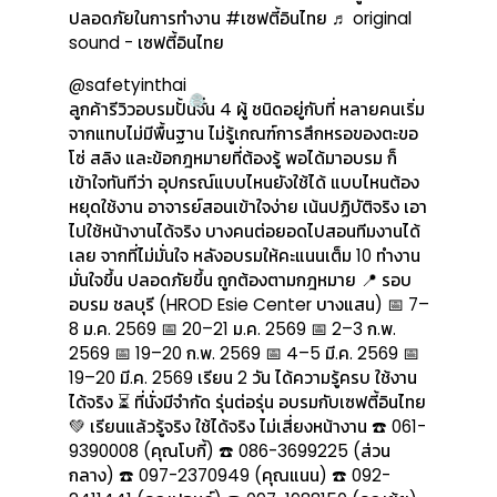
ปลอดภัยในการทำงาน
#เซฟตี้อินไทย
♬ original
sound - เซฟตี้อินไทย
@safetyinthai
ลูกค้ารีวิวอบรมปั้นจั่น 4 ผู้ ชนิดอยู่กับที่ หลายคนเริ่ม
จากแทบไม่มีพื้นฐาน ไม่รู้เกณฑ์การสึกหรอของตะขอ
โซ่ สลิง และข้อกฎหมายที่ต้องรู้ พอได้มาอบรม ก็
เข้าใจทันทีว่า อุปกรณ์แบบไหนยังใช้ได้ แบบไหนต้อง
หยุดใช้งาน อาจารย์สอนเข้าใจง่าย เน้นปฏิบัติจริง เอา
ไปใช้หน้างานได้จริง บางคนต่อยอดไปสอนทีมงานได้
เลย จากที่ไม่มั่นใจ หลังอบรมให้คะแนนเต็ม 10 ทำงาน
มั่นใจขึ้น ปลอดภัยขึ้น ถูกต้องตามกฎหมาย 📍 รอบ
อบรม ชลบุรี (HROD Esie Center บางแสน) 📅 7–
8 ม.ค. 2569 📅 20–21 ม.ค. 2569 📅 2–3 ก.พ.
2569 📅 19–20 ก.พ. 2569 📅 4–5 มี.ค. 2569 📅
19–20 มี.ค. 2569 เรียน 2 วัน ได้ความรู้ครบ ใช้งาน
ได้จริง ⏳ ที่นั่งมีจำกัด รุ่นต่อรุ่น อบรมกับเซฟตี้อินไทย
💚 เรียนแล้วรู้จริง ใช้ได้จริง ไม่เสี่ยงหน้างาน ☎️ 061-
9390008 (คุณโบกี้) ☎️ 086-3699225 (ส่วน
กลาง) ☎️ 097-2370949 (คุณแนน) ☎️ 092-