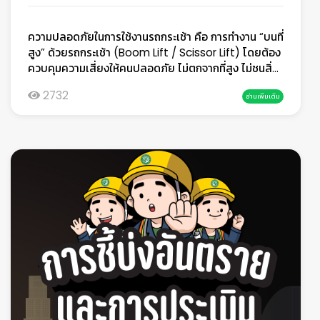
SWOT หรือ PESTEL มาปรับใช้ให้ครอบคลุมมิติสิ่ง
แวดล้อมมากขึ้น รวมถึงเชื่อมโยงข้อมูลเข้ากับการวางแผน
ความปลอดภัยในการใช้งานรถกระเช้า คือ การทำงาน “บนที่
ธุรกิจและแผนความต่อเนื่อง (Business
สูง” ด้วยรถกระเช้า (Boom Lift / Scissor Lift) โดยต้อง
Continuity)Clause 5 Leadership &
ควบคุมความเสี่ยงให้คนปลอดภัย ไม่ตกจากที่สูง ไม่ชนสิ่ง
Environmental Policy บทบาทผู้นำต้องชัด และต้อง
กีดขวาง และไม่ให้รถคว่ำหรือไฟฟ้าดูดความปลอดภัยใน
“ลงมือจริง”ISO 14001: 2026 ให้ความสำคัญกับ “ภาวะ
2732
อ่านเพิ่มเติม
การใช้งานรถกระเช้ารถกระเช้า หรือที่หลายคนคุ้นชื่อในงาน
ผู้นำ” มากขึ้นอย่างชัดเจน ผู้บริหารระดับสูงไม่สามารถเป็น
ก่อสร้าง งานซ่อมบำรุง และงานติดตั้งในที่สูง เป็นอุปกรณ์ที่
เพียงผู้อนุมัตินโยบาย แต่ต้องมีบทบาทในการขับเคลื่อน
ช่วยให้การทำงานเหนือระดับพื้นดินเป็นไปได้สะดวก รวดเร็ว
อย่างเป็นรูปธรรมองค์กรจำเป็นต้องแสดงให้เห็นว่า มีความ
และลดการใช้แรงงานคน แต่ในขณะเดียวกัน รถกระเช้าก็
มุ่งมั่นในการปกป้องสิ่งแวดล้อมมีการกำหนดบทบาทและ
เป็นหนึ่งในเครื่องจักรที่มีความเสี่ยงสูง หากขาดความรู้
ความรับผิดชอบที่ชัดเจน มีการติดตามผลการดำเนินงาน
ความเข้าใจ หรือใช้งานโดยไม่ปฏิบัติตามหลักความ
จริงแนวทางเตรียมการควรกำหนด KPI ด้านสิ่งแวดล้อมใน
ปลอดภัยอย่างเคร่งครัด อุบัติเหตุที่เกิดขึ้นอาจรุนแรงถึง
ระดับกลยุทธ์ เช่น การลดของเสีย การลดการใช้พลังงาน
ขั้นบาดเจ็บสาหัสหรือเสียชีวิตได้ในอดีต งานบนที่สูง มักใช้
หรือการลดการปล่อยก๊าซเรือนกระจก รวมถึงให้ผู้บริหาร
วิธีการตั้งนั่งร้านหรือปีนป่ายตามโครงสร้าง ซึ่งมีความ
เข้ามามีส่วนร่วมในการทบทวนผลอย่างต่อเนื่องClause 6
เสี่ยงสูงและใช้เวลามาก เมื่อเทคโนโลยีเข้ามามีบทบาท รถ
Planning การวางแผนต้องรองรับ “ความ
กระเช้าจึงกลายเป็นทางเลือกที่ได้รับความนิยม เพราะช่วย
เปลี่ยนแปลง”Clause นี้มีการเพิ่มประเด็นสำคัญ
ให้เข้าถึงพื้นที่สูงได้ง่ายขึ้น แต่ “ง่ายขึ้น” ไม่ได้หมายความ
ได้แก่Change Management Life Cycle Thinking
ว่า “ปลอดภัยโดยอัตโนมัติ” ความปลอดภัยยังคงขึ้นอยู่กับ
การขยายตัวอย่างความเสี่ยงและโอกาสองค์กรต้องไม่
คน อุปกรณ์ และสภาพแวดล้อมเป็นหลักบทความนี้ เซฟตี้
เพียงแค่วางแผนเพื่อลดผลกระทบสิ่งแวดล้อม แต่ต้องเตรี
อินไทย จะพาไปทำความเข้าใจเรื่องความปลอดภัยในการใช้