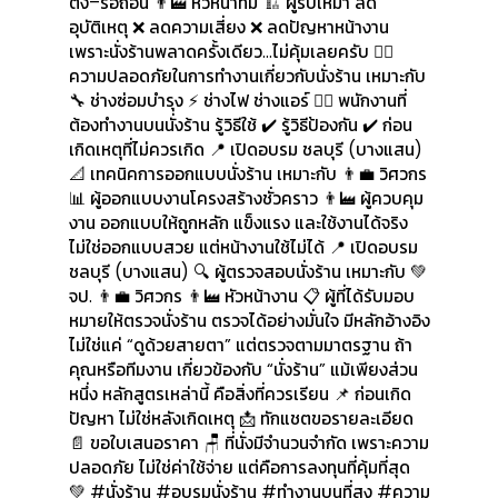
ตั้ง–รื้อถอน 👨‍🏭 หัวหน้าทีม 🏗️ ผู้รับเหมา ลด
อุบัติเหตุ ❌ ลดความเสี่ยง ❌ ลดปัญหาหน้างาน
เพราะนั่งร้านพลาดครั้งเดียว…ไม่คุ้มเลยครับ 🧗‍♂️
ความปลอดภัยในการทำงานเกี่ยวกับนั่งร้าน เหมาะกับ
🔧 ช่างซ่อมบำรุง ⚡ ช่างไฟ ช่างแอร์ 👷‍♀️ พนักงานที่
ต้องทำงานบนนั่งร้าน รู้วิธีใช้ ✔️ รู้วิธีป้องกัน ✔️ ก่อน
เกิดเหตุที่ไม่ควรเกิด 📍 เปิดอบรม ชลบุรี (บางแสน)
📐 เทคนิคการออกแบบนั่งร้าน เหมาะกับ 👨‍💼 วิศวกร
👷‍♀
📊 ผู้ออกแบบงานโครงสร้างชั่วคราว 👨‍🏭 ผู้ควบคุม
งาน ออกแบบให้ถูกหลัก แข็งแรง และใช้งานได้จริง
ไม่ใช่ออกแบบสวย แต่หน้างานใช้ไม่ได้ 📍 เปิดอบรม
ชลบุรี (บางแสน) 🔍 ผู้ตรวจสอบนั่งร้าน เหมาะกับ 💚
จป. 👨‍💼 วิศวกร 👨‍🏭 หัวหน้างาน 📋 ผู้ที่ได้รับมอบ
หมายให้ตรวจนั่งร้าน ตรวจได้อย่างมั่นใจ มีหลักอ้างอิง
ไม่ใช่แค่ “ดูด้วยสายตา” แต่ตรวจตามมาตรฐาน ถ้า
คุณหรือทีมงาน เกี่ยวข้องกับ “นั่งร้าน” แม้เพียงส่วน
หนึ่ง หลักสูตรเหล่านี้ คือสิ่งที่ควรเรียน 📌 ก่อนเกิด
ปัญหา ไม่ใช่หลังเกิดเหตุ 📩 ทักแชตขอรายละเอียด
📄 ขอใบเสนอราคา 🪑 ที่นั่งมีจำนวนจำกัด เพราะความ
ปลอดภัย ไม่ใช่ค่าใช้จ่าย แต่คือการลงทุนที่คุ้มที่สุด
💚
#นั่งร้าน
#อบรมนั่งร้าน
#ทำงานบนที่สูง
#ความ