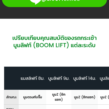
เปรียบเทียบคุณสมบัติของรถกระเช้า
บูมลิฟท์ (BOOM LIFT) แต่ละระดับ
แมสลิฟท์ 8ม.
บูมลิฟท์ 9ม.
บูมลิฟท์ 14ม.
บูมลิ
บูมZ (ซิก
ลักษณะ
บูมตรงกับจิ๊บ
บูมZ (ซิกแซก)
บูมZ 
แซก)