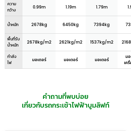
ความ
0.99m
1.19m
1.79m
1
กว้าง
น้ำหนัก
2678kg
6450kg
7394kg
73
พื้นที่รับ
2678kg/m2
2621kg/m2
1537kg/m2
216
น้ำหนัก
กำลัง
มอ
มอเตอร์
มอเตอร์
มอเตอร์
ไฟ
เครื
คำถามที่พบบ่อย
เกี่ยวกับรถกระเช้าไฟฟ้าบูมลิฟท์