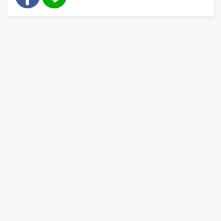
👷
👷‍♀
🦺