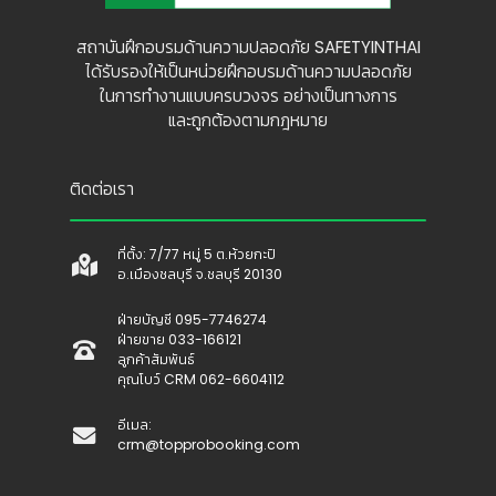
สถาบันฝึกอบรมด้านความปลอดภัย SAFETYINTHAI
ได้รับรองให้เป็นหน่วยฝึกอบรมด้านความปลอดภัย
ในการทำงานแบบครบวงจร อย่างเป็นทางการ
และถูกต้องตามกฎหมาย
ติดต่อเรา
ที่ตั้ง: 7/77 หมู่ 5 ต.ห้วยกะปิ
อ.เมืองชลบุรี จ.ชลบุรี 20130
ฝ่ายบัญชี 095-7746274
ฝ่ายขาย 033-166121
ลูกค้าสัมพันธ์
คุณโบว์ CRM 062-6604112
อีเมล:
crm@topprobooking.com