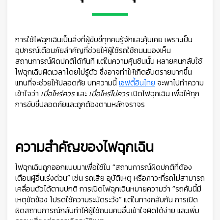
👷
การใช้ไฟฉุกเฉินเป็นสิ่งที่ผู้ขับขี่ทุกคนรู้จักและคุ้นเคย เพราะเป็น
อุปกรณ์เตือนภัยสำคัญที่ช่วยให้ผู้ใช้รถใช้ถนนมองเห็น
สถานการณ์ผิดปกติได้ทันที แต่ในความคุ้นชินนั้น หลายคนกลับใช้
ไฟฉุกเฉินผิดเวลาโดยไม่รู้ตัว ซึ่งอาจทำให้เกิดอันตรายมากขึ้น
แทนที่จะช่วยให้ปลอดภัย บทความนี้
เซฟตี้อินไทย
จะพาไปทำความ
เข้าใจว่า
เมื่อไหร่ควร
และ
เมื่อไหร่ไม่ควร
เปิดไฟฉุกเฉิน เพื่อให้ทุก
การขับขี่ปลอดภัยและถูกต้องตามหลักจราจร
ความสำคัญของไฟฉุกเฉิน
ไฟฉุกเฉินถูกออกแบบมาเพื่อใช้ใน “สถานการณ์ผิดปกติที่ต้อง
เตือนผู้อื่นเร่งด่วน” เช่น รถเสีย อุบัติเหตุ หรือภาวะที่รถไม่สามารถ
เคลื่อนตัวได้ตามปกติ การเปิดไฟฉุกเฉินหมายความว่า “รถคันนี้มี
เหตุขัดข้อง โปรดใช้ความระมัดระวัง” แต่ในทางกลับกัน การเปิด
ผิดสถานการณ์กลับทำให้ผู้ใช้ถนนคนอื่นเข้าใจผิดได้ง่าย และเพิ่ม