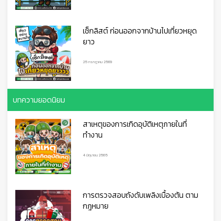
👷
👷‍♀
🦺
เช็กลิสต์ ก่อนออกจากบ้านไปเที่ยวหยุด
ยาว
25 กรกฎาคม 2569
บทความยอดนิยม
สาเหตุของการเกิดอุบัติเหตุภายในที่
ทำงาน
4 มิถุนายน 2565
การตรวจสอบถังดับเพลิงเบื้องต้น ตาม
กฎหมาย