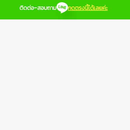
ติดต่อ-สอบถาม
กดตรงนี้ได้เลยค่ะ
ติดต่อเรา
ที่ตั้ง: 7/77 หมู่ 5 ต.ห้วยกะปิ
อ.เมืองชลบุรี จ.ชลบุรี 20130
ฝ่ายบัญชี 095-7746274
ฝ่ายขาย 033-166121
ลูกค้าสัมพันธ์
คุณโบว์ CRM 062-6604112
อีเมล:
crm@topprobooking.com
บริการของเรา
สมัครสมาชิก
ตรวจสภาพสิ่งแวดล้อม
กิจกรรมด้านความปลอดภัย Safetyday
กิจกรรมด้านความปลอดภัย Safetyevent