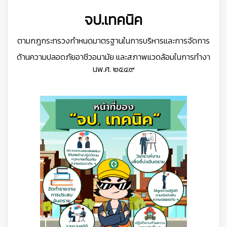
จป.เทคนิค
ตามกฎกระทรวงกำหนดมาตรฐานในการบริหารและการจัดการ
ด้านความปลอดภัยอาชีวอนามัย และสภาพแวดล้อมในการทำงา
นพ.ศ. ๒๕๔๙