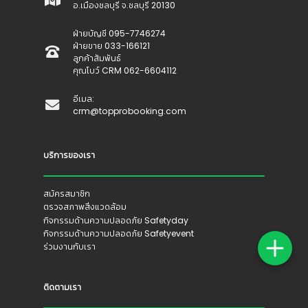
อ.เมืองชลบุรี จ.ชลบุรี 20130
ฝ่ายบัญชี 095-7746274
ฝ่ายขาย 033-166121
ลูกค้าสัมพันธ์
คุณโบว์ CRM 062-6604112
อีเมล:
crm@topprobooking.com
บริการของเรา
สมัครสมาชิก
ตรวจสภาพสิ่งแวดล้อม
กิจกรรมด้านความปลอดภัย Safetyday
กิจกรรมด้านความปลอดภัย Safetyevent
ร่วมงานกับเรา
ติดตามเรา