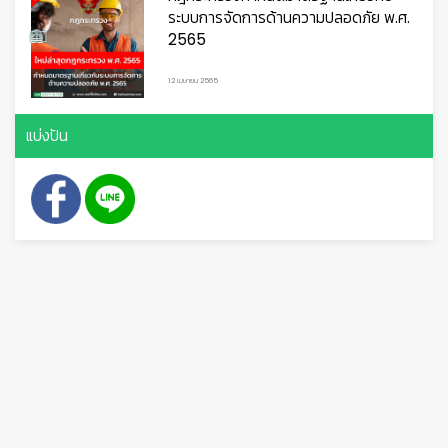
ระบบการจัดการด้านความปลอดภัย พ.ศ.
2565
12 เมษายน 2565
แบ่งปัน
👷
👷‍♀
🦺