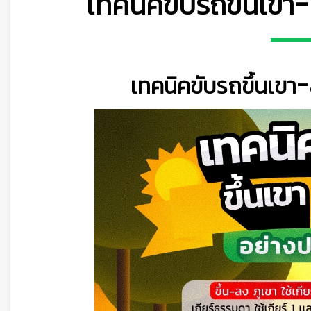
เทคนิคขับรถขึ้นเข
เทคนิคขับรถขึ้นเข
👷