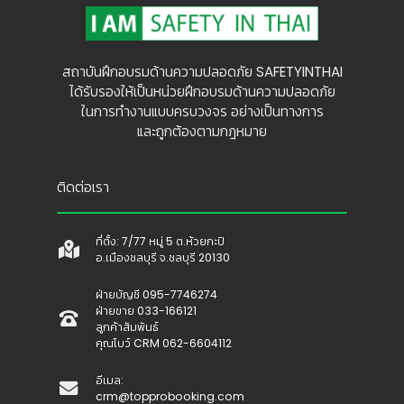
สถาบันฝึกอบรมด้านความปลอดภัย SAFETYINTHAI
ได้รับรองให้เป็นหน่วยฝึกอบรมด้านความปลอดภัย
ในการทำงานแบบครบวงจร อย่างเป็นทางการ
และถูกต้องตามกฎหมาย
ติดต่อเรา
ที่ตั้ง: 7/77 หมู่ 5 ต.ห้วยกะปิ
อ.เมืองชลบุรี จ.ชลบุรี 20130
ฝ่ายบัญชี 095-7746274
ฝ่ายขาย 033-166121
ลูกค้าสัมพันธ์
คุณโบว์ CRM 062-6604112
อีเมล:
crm@topprobooking.com