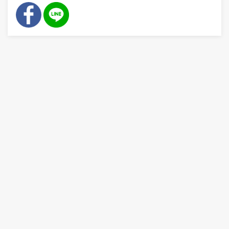
👷
👷‍♀
🦺