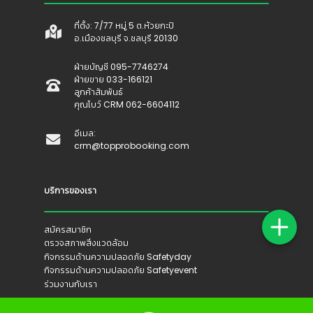
ที่ตั้ง: 7/77 หมู่ 5 ต.ห้วยกะปิ
อ.เมืองชลบุรี จ.ชลบุรี 20130
ฝ่ายบัญชี 095-7746274
ฝ่ายขาย 033-166121
ลูกค้าสัมพันธ์
คุณโบว์ CRM 062-6604112
อีเมล:
crm@topprobooking.com
บริการของเรา
สมัครสมาชิก
ตรวจสภาพสิ่งแวดล้อม
กิจกรรมด้านความปลอดภัย Safetyday
กิจกรรมด้านความปลอดภัย Safetyevent
ร่วมงานกับเรา