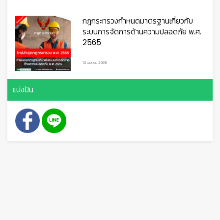
👷
👷‍♀
🦺
กฎกระทรวงกำหนดมาตรฐานเกี่ยวกับ
ระบบการจัดการด้านความปลอดภัย พ.ศ.
2565
12 เมษายน 2565
แบ่งปัน