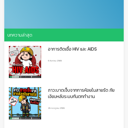
บทความล่าสุด
อาการติดเชื้อ HIV และ AIDS

6 สิงหาคม 2569
ภาวะบาดเจ็บจากการห้อยในสายรัด ภัย
เงียบหลังระบบกันตกทำงาน
29 กรกฎาคม 2569