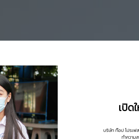
เปิดใ
👷‍♀
บริษัท ท๊อป โปรเฟส
ทำความสะ