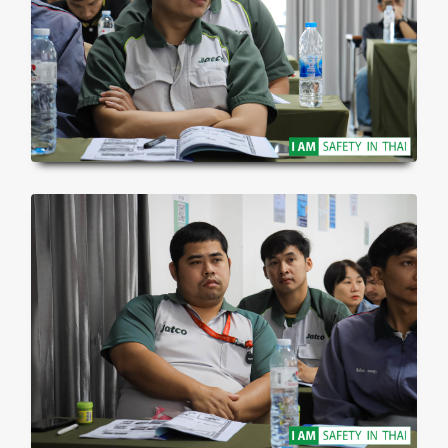
👷
👷‍♀
🦺