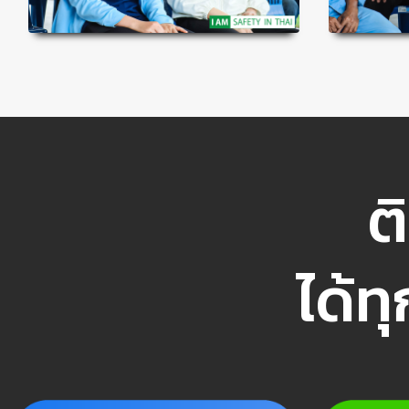
ต
ได้ท