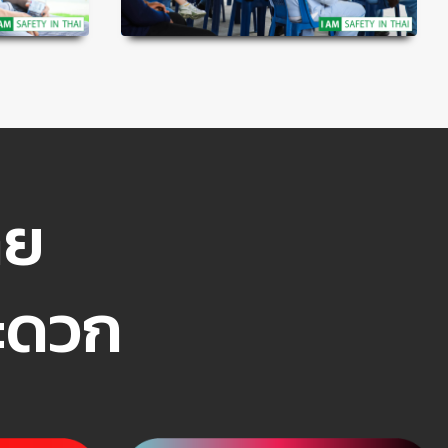
ทย
สะดวก