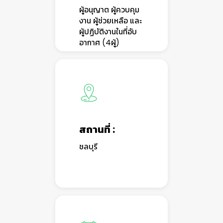
ผู้อนุญาต ผู้ควบคุม
งาน ผู้ช่วยเหลือ และ
👷
👷‍♀
🦺
ผู้ปฏิบัติงานในที่อับ
อากาศ (4ผู้)
สถานที่ :
ชลบุรี