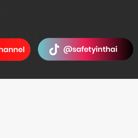
สะดวก