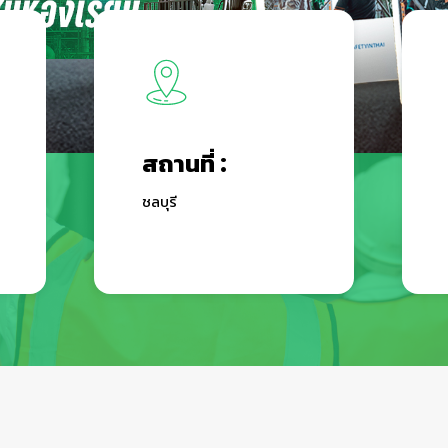
👷‍♀
สถานที่ :
ชลบุรี