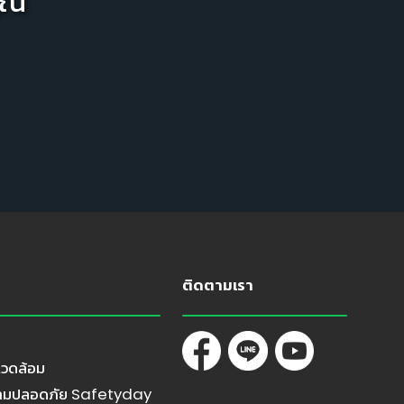
ุณ
ติดตามเรา
🦺
วดล้อม
วามปลอดภัย Safetyday