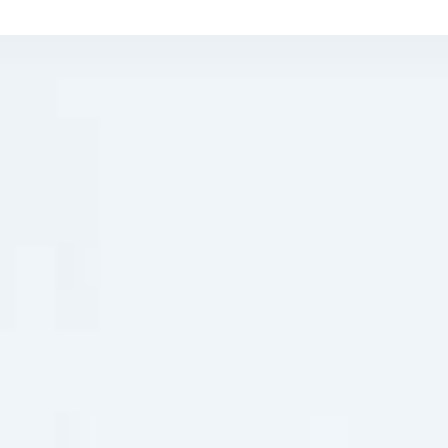
👷
👷‍♀
🦺