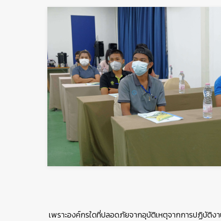
เพราะองค์กรใดที่ปลอดภัยจากอุบัติเหตุจากการปฏิบัติงาน