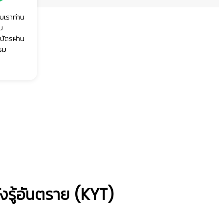
บเราท่าน
ับ
บัตรผ่าน
รม
รู้อันตราย (KYT)