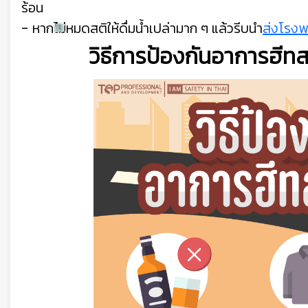
ร้อน
- หากไม่หมดสติให้ดื่มน้ำเปล่ามาก ๆ แล้วรีบนำ
ส่งโรง
วิธีการป้องกันอาการฮีท