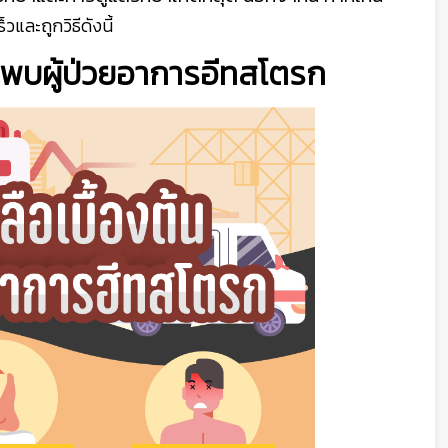
ละถูกวิธีดังนี้
ื่อพบผู้ป่วยอาการอีทสโตรก