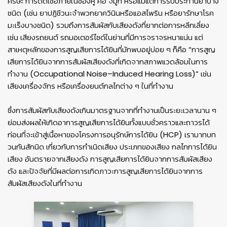
ศีรษะ การติดเชื้อภายในช่องหู คอ จมูก หรือแม้แต่การรับประทานยาบาง
ชนิด (เช่น ยาปฏิชีวนะจำพวกยาควินินหรือแอสไพริน หรือยารักษาโรค
มะเร็งบางชนิด) รวมถึงการสัมผัสกับเสียงดังที่ยากต่อการหลีกเลี่ยง
เช่น เสียงรถยนต์ รถมอเตอร์ไซด์ในย่านที่มีการจราจรหนาแน่น แต่
สาเหตุหลักของการสูญเสียการได้ยินที่มักพบอยู่บ่อย ๆ ก็คือ “การสูญ
เสียการได้ยินจากการสัมผัสเสียงดังที่เกิดจากสภาพแวดล้อมในการ
ทำงาน (Occupational Noise–Induced Hearing Loss)” เช่น
เสียงเครื่องจักร หรือเครื่องยนต์กลไกต่าง ๆ ในที่ทำงาน
ซึ่งการสัมผัสกับเสียงดังเกินมาตรฐานจากที่ทำงานเป็นระยะเวลานาน ๆ
ย่อมส่งผลให้เกิดอาการสูญเสียการได้ยินทั้งแบบชั่วคราวและถาวรได้
ก่อนที่จะเข้าสู่เนื้อหาของโครงการอนุรักษ์การได้ยิน (HCP) เรามาทบท
วนกันสักนิด เกี่ยวกับการกำเนิดเสียง ประเภทของเสียง กลไกการได้ยิน
เสียง อันตรายจากเสียงดัง การสูญเสียการได้ยินจากการสัมผัสเสียง
ดัง และปัจจัยที่มีผลต่อการเกิดภาวะการสูญเสียการได้ยินจากการ
สัมผัสเสียงดังในที่ทำงาน