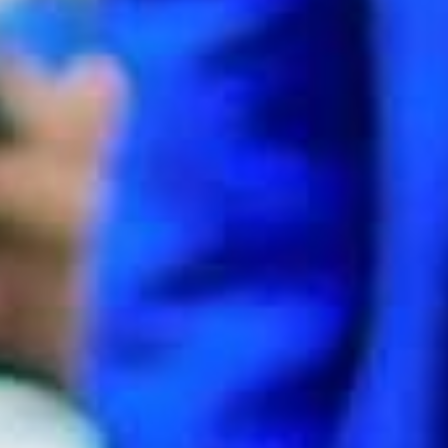
👷
👷‍♀
🦺