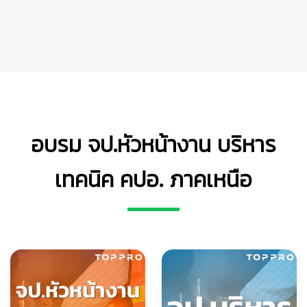
👷
อบรม จป.หัวหน้างาน บริหาร
เทคนิค คปอ. ภาคเหนือ