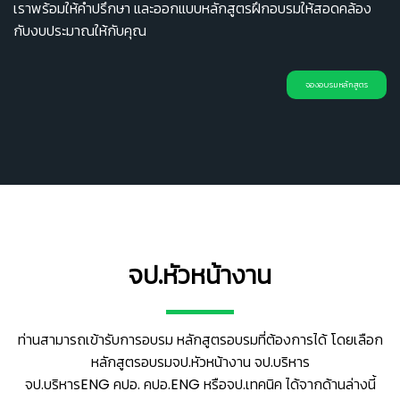
เราพร้อมให้คำปรึกษา และออกแบบหลักสูตรฝึกอบรมให้สอดคล้อง
กับงบประมาณให้กับคุณ
จองอบรมหลักสูตร
จป.หัวหน้างาน
ท่านสามารถเข้ารับการอบรม หลักสูตรอบรมที่ต้องการได้ โดยเลือก
หลักสูตรอบรมจป.หัวหน้างาน จป.บริหาร
จป.บริหารENG คปอ. คปอ.ENG หรือจป.เทคนิค ได้จากด้านล่างนี้