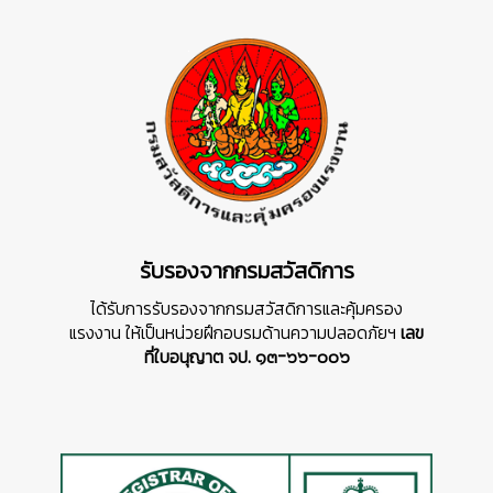
รับรองจากกรมสวัสดิการ
ได้รับการรับรองจากกรมสวัสดิการและคุ้มครอง
แรงงาน ให้เป็นหน่วยฝึกอบรมด้านความปลอดภัยฯ
เลข
ที่ใบอนุญาต จป. ๑๓-๖๖-๐๐๖